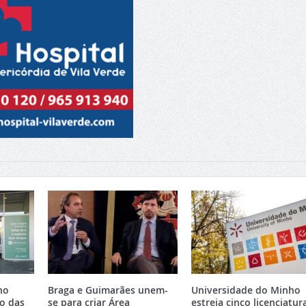
no
Braga e Guimarães unem-
Universidade do Minho
o das
se para criar Área
estreia cinco licenciatur