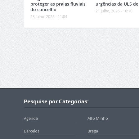
proteger as praias fluviais
urgências da ULS de
do concelho
21 Julho, 2026 - 16:10
23 Julho, 2026 - 11:04
Pesquise por Categorias:
Agenda
Alto Minho
Barcelos
Braga