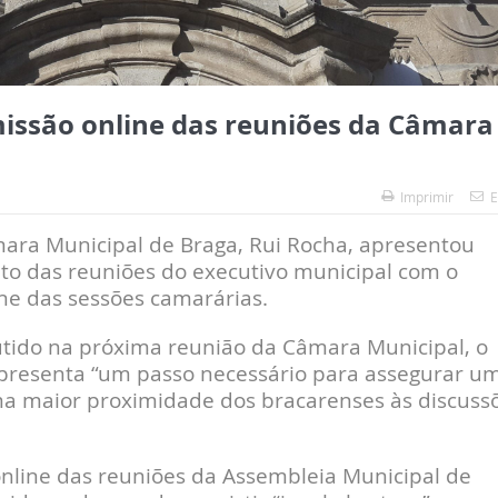
issão online das reuniões da Câmara
Imprimir
E
̂mara Municipal de Braga,
Rui Rocha
, apresentou
to das reuniões do executivo municipal com o
ine das sessões camarárias.
ido na próxima reunião da Câmara Municipal, o
epresenta “um passo necessário para assegurar u
ma maior proximidade dos bracarenses às discusso
nline das reuniões da Assembleia Municipal de