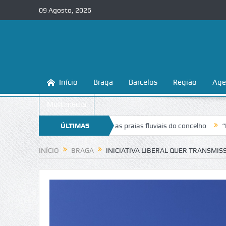
09 Agosto, 2026
Início
Braga
Barcelos
Região
Age
Multimédia
ina a conhecer e proteger as praias fluviais do concelho
ÚLTIMAS
“Inaceitáve
NOTÍCIAS
INÍCIO
BRAGA
INICIATIVA LIBERAL QUER TRANSMIS