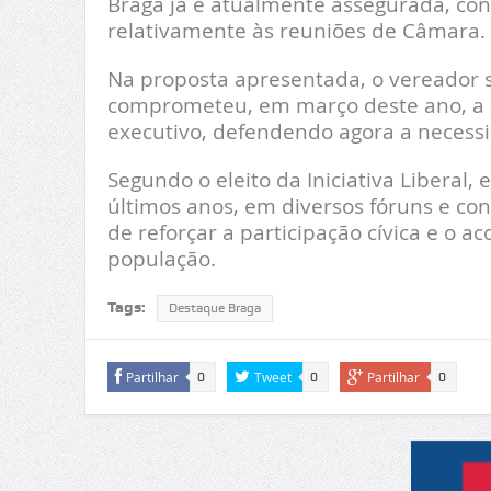
Braga já é atualmente assegurada, co
relativamente às reuniões de Câmara.
Na proposta apresentada, o vereador s
comprometeu, em março deste ano, a a
executivo, defendendo agora a necessi
Segundo o eleito da Iniciativa Liberal, 
últimos anos, em diversos fóruns e 
de reforçar a participação cívica e
população.
Tags:
Destaque Braga
Partilhar
Tweet
Partilhar
0
0
0