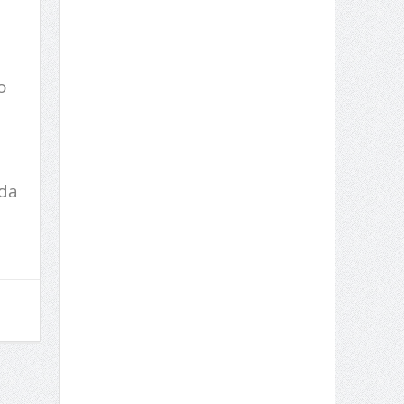
o
 da