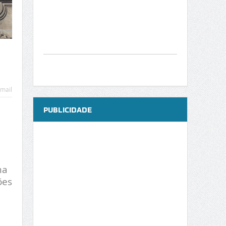
mail
PUBLICIDADE
ma
̃es