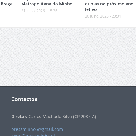
 Braga
Metropolitana do Minho
duplas no próximo ano
letivo
21 Julho, 2026 - 15:36
20 Julho, 2026 - 20:01
Contactos
Diretor:
Carlos Machado Silva (CP 2037-A)
pressminho5@gmail.com
geral@pressminho.pt