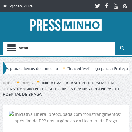
08 Agosto, 2026
Menu
praias fluviais do concelho
“Inaceitável”. Liga para a Proteção da 
ão de trânsito no IC2 em Alcobaça
Igreja do Castelo de Cerveira ass
INÍCIO
BRAGA
INICIATIVA LIBERAL PREOCUPADA COM
“CONSTRANGIMENTOS” APÓS FIM DA PPP NAS URGÊNCIAS DO
HOSPITAL DE BRAGA