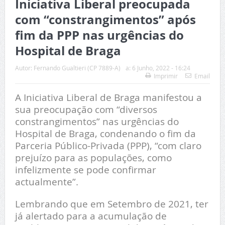
Iniciativa Liberal preocupada
com “constrangimentos” após
fim da PPP nas urgências do
Hospital de Braga
Autor:
Fernando Gualtieri (CP 7889-A)
a:
6 Junho, 2022 - 16:24
Imprimir
Email
A Iniciativa Liberal de Braga manifestou a
sua preocupação com “diversos
constrangimentos” nas urgências do
Hospital de Braga, condenando o fim da
Parceria Público-Privada (PPP), “com claro
prejuízo para as populações, como
infelizmente se pode confirmar
actualmente”.
Lembrando que em Setembro de 2021, ter
já alertado para a acumulação de