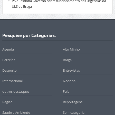
PS questiona Governo sobre funcionamento das urgências da
ULS de Braga
Pesquise por Categorias:
Agenda
Alto Minho
Barcelos
Braga
Desporto
Entrevistas
Internacional
Nacional
outros destaques
País
Região
Reportagens
Saúde e Ambiente
Sem categoria