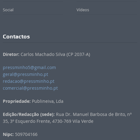
Social
Vídeos
Contactos
Diretor:
Carlos Machado Silva (CP 2037-A)
pressminho5@gmail.com
geral@pressminho.pt
redacao@pressminho.pt
comercial@pressminho.pt
Propriedade:
Publineiva, Lda
Edição/Redacção (sede):
Rua Dr. Manuel Barbosa de Brito, nº
35, 3º Esquerdo Frente, 4730-769 Vila Verde
Nipc:
509704166