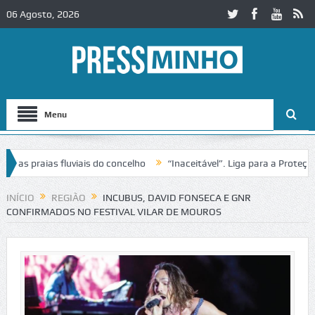
06 Agosto, 2026
Menu
 praias fluviais do concelho
“Inaceitável”. Liga para a Proteção d
ção de trânsito no IC2 em Alcobaça
Igreja do Castelo de Cerveira a
INÍCIO
REGIÃO
INCUBUS, DAVID FONSECA E GNR
CONFIRMADOS NO FESTIVAL VILAR DE MOUROS