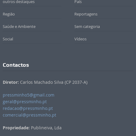
outros destaques
País
Região
Reportagens
Saúde e Ambiente
Sem categoria
Social
Vídeos
Contactos
Diretor:
Carlos Machado Silva (CP 2037-A)
pressminho5@gmail.com
geral@pressminho.pt
redacao@pressminho.pt
comercial@pressminho.pt
Propriedade:
Publineiva, Lda