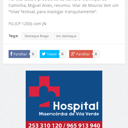
Caminha, Miguel Alves, resumiu: Vilar de Mouros tem um
“’slow’ festival, para mastigar tranquilamente”.
FG (CP 1200) com JN
Tags:
Destaque Braga
em destaque
Partilhar
Tweet
Partilhar
0
0
0