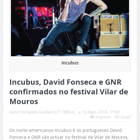
Incubus
Incubus, David Fonseca e GNR
confirmados no festival Vilar de
Mouros
Autor:
Fernando Gualtieri (CP 7889-A)
a:
16 Maio, 2018 - 17:00
Imprimir
Email
Os norte-americanos Incubus e os portugueses David
Fonseca e GNR vão actuar no festival de Vilar de Mouros,