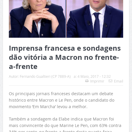
Imprensa francesa e sondagens
dão vitória a Macron no frente-
a-frente
Autor:
Fernando Gualtieri (CP 7889-A)
a:
4 Maio, 2017 - 12:32
Imprimir
Email
Os principais jornais franceses destacam um debate
histórico entre Macron e Le Pen, onde o candidato do
movimento ‘Em Marcha’ levou a melhor.
Também a sondagem da Elabe indica que Macron foi
mais convincente do que Marine Le Pen, com 63% contra
34% por cento, no frente-a-frente desta quarta-feira