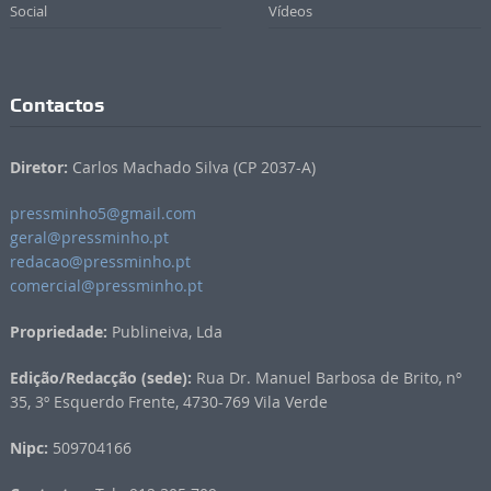
Social
Vídeos
Contactos
Diretor:
Carlos Machado Silva (CP 2037-A)
pressminho5@gmail.com
geral@pressminho.pt
redacao@pressminho.pt
comercial@pressminho.pt
Propriedade:
Publineiva, Lda
Edição/Redacção (sede):
Rua Dr. Manuel Barbosa de Brito, nº
35, 3º Esquerdo Frente, 4730-769 Vila Verde
Nipc:
509704166