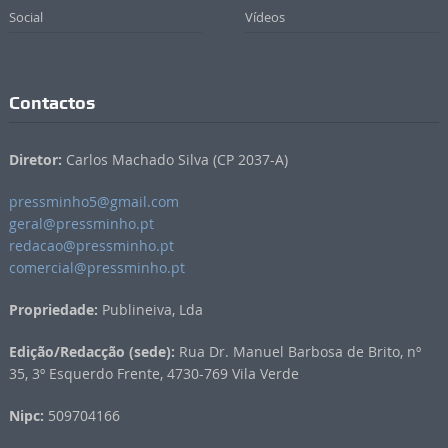
Social
Vídeos
Contactos
Diretor:
Carlos Machado Silva (CP 2037-A)
pressminho5@gmail.com
geral@pressminho.pt
redacao@pressminho.pt
comercial@pressminho.pt
Propriedade:
Publineiva, Lda
Edição/Redacção (sede):
Rua Dr. Manuel Barbosa de Brito, nº
35, 3º Esquerdo Frente, 4730-769 Vila Verde
Nipc:
509704166