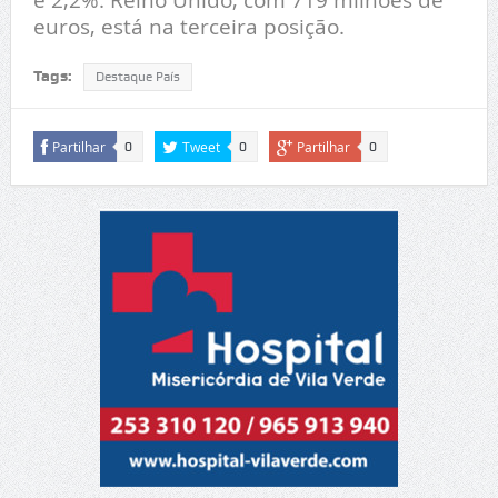
euros, está na terceira posição.
Tags:
Destaque País
Partilhar
Tweet
Partilhar
0
0
0