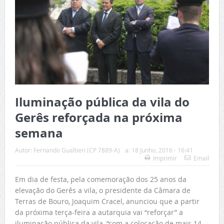
Iluminação pública da vila do
Gerês reforçada na próxima
semana
Autor:
Fernando Gualtieri (CP 7889-A)
a:
18 Junho, 2016 - 16:41
Imprimir
Email
Em dia de festa, pela comemoração dos 25 anos da
elevação do Gerês a vila, o presidente da Câmara de
Terras de Bouro, Joaquim Cracel, anunciou que a partir
da próxima terça-feira a autarquia vai “reforçar” a
iluminação pública da vila, “com a colocação de mais 14