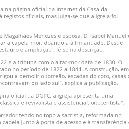
 na página oficial da Internet da Casa da
registos oficiais, mas julga-se que a igreja foi
de Magalhães Menezes e esposa, D. Isabel Manuel 
ar a capela-mor, doando-a à Irmandade. Desde
estauro e ampliação”, lê-se na descrição.
1822 e a tribuna com o altar-mor data de 1830. O
ficado no período de 1822 a 1844. A construção, em
igou a demolir o torreão, escadas do coro, casas 
ncontravam do lado sul”, explica a publicação.
na oficial da DGPC, a igreja apresenta uma
lássica e revivalista e assistencial, oitocentista”.
corredor tendo no topo a sacristia, reformada no
 capela junto à porta de acesso e à transferência