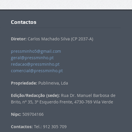
Contactos
Diretor:
Carlos Machado Silva (CP 2037-A)
pressminho5@gmail.com
geral@pressminho.pt
redacao@pressminho.pt
comercial@pressminho.pt
Propriedade:
Publineiva, Lda
Edição/Redacção (sede):
Rua Dr. Manuel Barbosa de
Brito, nº 35, 3º Esquerdo Frente, 4730-769 Vila Verde
Nipc:
509704166
Contactos:
Tel.: 912 305 709