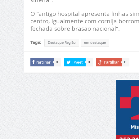
O “antigo hospital apresenta linhas si
centro, igualmente com cornija borrom
fechada sobre brasão nacional”.
Tags:
Destaque Região
em destaque
Partilhar
Tweet
Partilhar
0
0
0