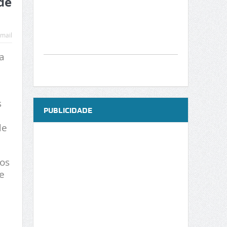
de
mail
a
s
PUBLICIDADE
de
dos
e