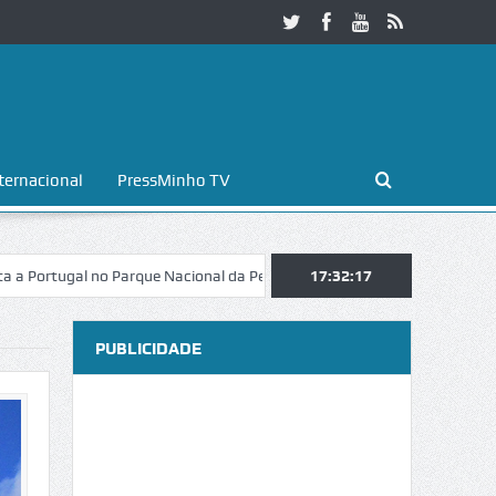
ternacional
PressMinho TV
al no Parque Nacional da Peneda-Gerês
Esposende. Galaicofolia atrai
17:32:18
PUBLICIDADE