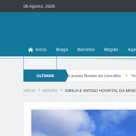
06 Agosto, 2026
Início
Braga
Barcelos
Região
Age
Multimédia
 a conhecer e proteger as praias fluviais do concelho
ÚLTIMAS
“Inaceitável”.
NOTÍCIAS
INÍCIO
REGIÃO
IGREJA E ANTIGO HOSPITAL DA MIS