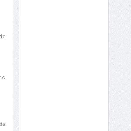
de
do
 da