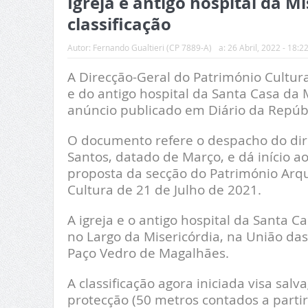
Igreja e antigo hospital da M
classificação
Autor:
Fernando Gualtieri (CP 7889-A)
a:
26 Abril, 2022 - 18:2
A Direcção-Geral do Património Cultural
e do antigo hospital da Santa Casa da 
anúncio publicado em Diário da Repúbl
O documento refere o despacho do direc
Santos, datado de Março, e dá início a
proposta da secção do Património Arqu
Cultura de 21 de Julho de 2021.
A igreja e o antigo hospital da Santa C
no Largo da Misericórdia, na União das
Paço Vedro de Magalhães.
A classificação agora iniciada visa sal
protecção (50 metros contados a partir dos 