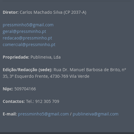
Diretor:
Carlos Machado Silva (CP 2037-A)
pressminho5@gmail.com
geral@pressminho.pt
redacao@pressminho.pt
comercial@pressminho.pt
Propriedade:
Publineiva, Lda
Edição/Redacção (sede):
Rua Dr. Manuel Barbosa de Brito, nº
35, 3º Esquerdo Frente, 4730-769 Vila Verde
Nipc:
509704166
Contactos:
Tel.: 912 305 709
E-mail:
pressminho5@gmail.com
/
publineiva@gmail.com