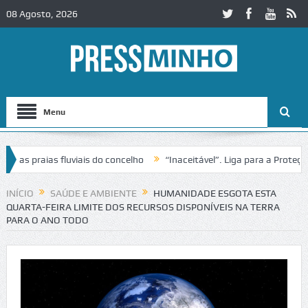
08 Agosto, 2026
Menu
s praias fluviais do concelho
“Inaceitável”. Liga para a Proteção d
ação de trânsito no IC2 em Alcobaça
Igreja do Castelo de Cerveira a
INÍCIO
SAÚDE E AMBIENTE
HUMANIDADE ESGOTA ESTA
QUARTA-FEIRA LIMITE DOS RECURSOS DISPONÍVEIS NA TERRA
PARA O ANO TODO