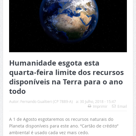
Humanidade esgota esta
quarta-feira limite dos recursos
disponíveis na Terra para o ano
todo
Autor:
Fernando Gualtieri (CP 7889-A)
a:
30 Julho, 2018 - 15:47
Imprimir
Email
A 1 de Agosto esgotaremos os recursos naturais do
Planeta disponíveis para este ano. “Cartão de crédito”
ambiental é usado cada vez mais cedo.