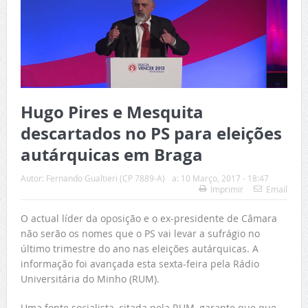
Hugo Pires e Mesquita
descartados no PS para eleições
autárquicas em Braga
Autor:
Fernando Gualtieri (CP 7889-A)
a:
10 Março, 2017 - 18:47
Imprimir
Email
O actual líder da oposição e o ex-presidente de Câmara
não serão os nomes que o PS vai levar a sufrágio no
último trimestre do ano nas eleições autárquicas. A
informação foi avançada esta sexta-feira pela Rádio
Universitária do Minho (RUM).
Uma fonte socialista, citada pela RUM, garante que que