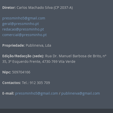
Diretor:
Carlos Machado Silva (CP 2037-A)
pressminho5@gmail.com
geral@pressminho.pt
redacao@pressminho.pt
comercial@pressminho.pt
Propriedade:
Publineiva, Lda
Edição/Redacção (sede):
Rua Dr. Manuel Barbosa de Brito, nº
35, 3º Esquerdo Frente, 4730-769 Vila Verde
Nipc:
509704166
Contactos:
Tel.: 912 305 709
E-mail:
pressminho5@gmail.com
/
publineiva@gmail.com