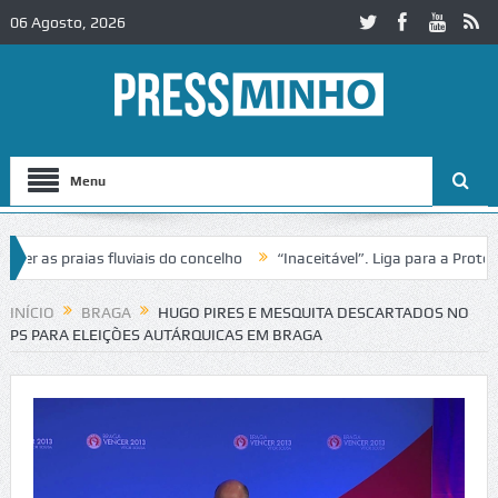
06 Agosto, 2026
Menu
as praias fluviais do concelho
“Inaceitável”. Liga para a Proteção 
ração de trânsito no IC2 em Alcobaça
Igreja do Castelo de Cerveira
INÍCIO
BRAGA
HUGO PIRES E MESQUITA DESCARTADOS NO
PS PARA ELEIÇÕES AUTÁRQUICAS EM BRAGA