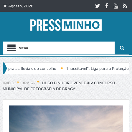
06 Agosto, 2026
Menu
aias fluviais do concelho
“Inaceitável”. Liga para a Proteção da N
 de trânsito no IC2 em Alcobaça
Igreja do Castelo de Cerveira asse
INÍCIO
BRAGA
HUGO PINHEIRO VENCE XIV CONCURSO
MUNICIPAL DE FOTOGRAFIA DE BRAGA