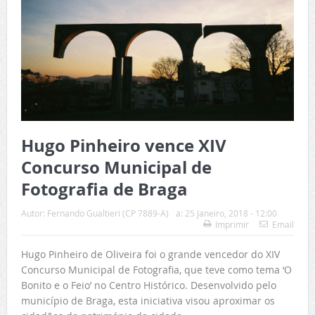
Hugo Pinheiro vence XIV
Concurso Municipal de
Fotografia de Braga
Autor:
Fernando Gualtieri (CP 7889-A)
a:
25 Janeiro, 2018 - 12:00
Imprimir
Email
Hugo Pinheiro de Oliveira foi o grande vencedor do XIV
Concurso Municipal de Fotografia, que teve como tema ‘O
Bonito e o Feio’ no Centro Histórico. Desenvolvido pelo
município de Braga, esta iniciativa visou aproximar os