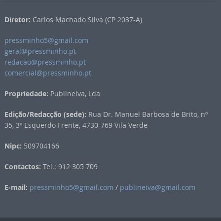
Diretor:
Carlos Machado Silva (CP 2037-A)
pressminho5@gmail.com
geral@pressminho.pt
redacao@pressminho.pt
comercial@pressminho.pt
Propriedade:
Publineiva, Lda
Edição/Redacção (sede):
Rua Dr. Manuel Barbosa de Brito, nº
35, 3º Esquerdo Frente, 4730-769 Vila Verde
Nipc:
509704166
Contactos:
Tel.: 912 305 709
E-mail:
pressminho5@gmail.com
/
publineiva@gmail.com