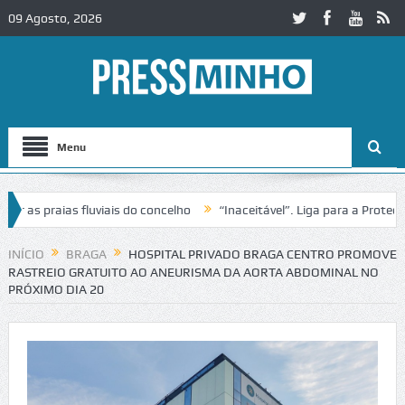
09 Agosto, 2026
Menu
 praias fluviais do concelho
“Inaceitável”. Liga para a Proteção d
ção de trânsito no IC2 em Alcobaça
Igreja do Castelo de Cerveira a
INÍCIO
BRAGA
HOSPITAL PRIVADO BRAGA CENTRO PROMOVE
RASTREIO GRATUITO AO ANEURISMA DA AORTA ABDOMINAL NO
PRÓXIMO DIA 20