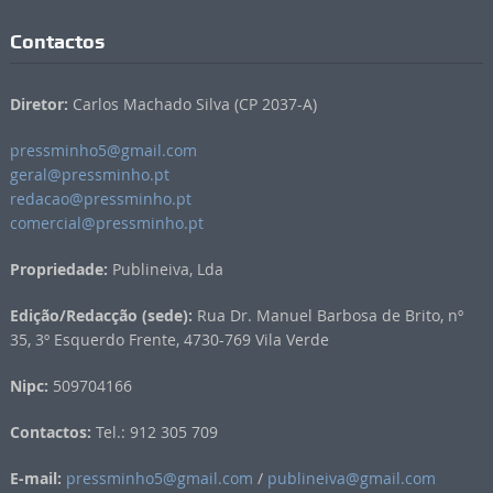
Contactos
Diretor:
Carlos Machado Silva (CP 2037-A)
pressminho5@gmail.com
geral@pressminho.pt
redacao@pressminho.pt
comercial@pressminho.pt
Propriedade:
Publineiva, Lda
Edição/Redacção (sede):
Rua Dr. Manuel Barbosa de Brito, nº
35, 3º Esquerdo Frente, 4730-769 Vila Verde
Nipc:
509704166
Contactos:
Tel.: 912 305 709
E-mail:
pressminho5@gmail.com
/
publineiva@gmail.com