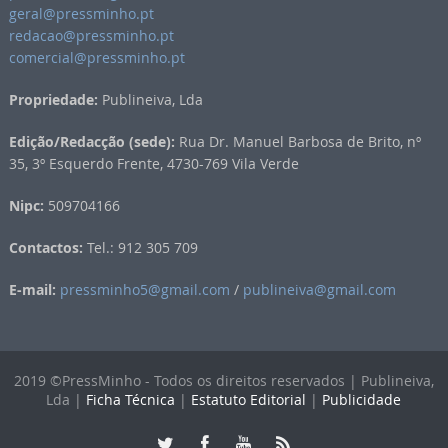
geral@pressminho.pt
redacao@pressminho.pt
comercial@pressminho.pt
Propriedade:
Publineiva, Lda
Edição/Redacção (sede):
Rua Dr. Manuel Barbosa de Brito, nº
35, 3º Esquerdo Frente, 4730-769 Vila Verde
Nipc:
509704166
Contactos:
Tel.: 912 305 709
E-mail:
pressminho5@gmail.com
/
publineiva@gmail.com
2019 ©PressMinho - Todos os direitos reservados | Publineiva,
Lda |
Ficha Técnica
|
Estatuto Editorial
|
Publicidade