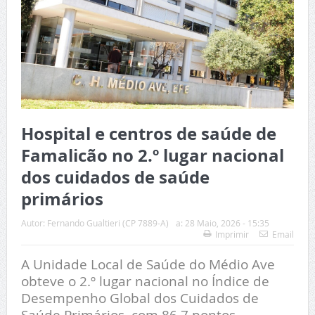
Hospital e centros de saúde de
Famalicão no 2.º lugar nacional
dos cuidados de saúde
primários
Autor:
Fernando Gualtieri (CP 7889-A)
a:
28 Maio, 2026 - 15:35
Imprimir
Email
A Unidade Local de Saúde do Médio Ave
obteve o 2.º lugar nacional no Índice de
Desempenho Global dos Cuidados de
Saúde Primários, com 86,7 pontos,