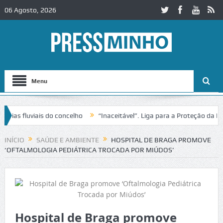
06 Agosto, 2026
Menu
s fluviais do concelho
“Inaceitável”. Liga para a Proteção da Natu
 trânsito no IC2 em Alcobaça
Igreja do Castelo de Cerveira assegura
INÍCIO
SAÚDE E AMBIENTE
HOSPITAL DE BRAGA PROMOVE
‘OFTALMOLOGIA PEDIÁTRICA TROCADA POR MIÚDOS’
Hospital de Braga promove