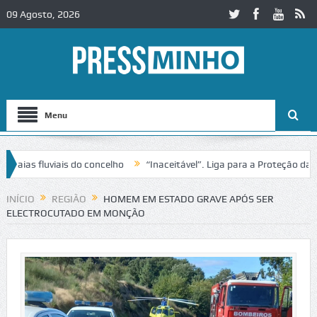
09 Agosto, 2026
Menu
as fluviais do concelho
“Inaceitável”. Liga para a Proteção da Nat
e trânsito no IC2 em Alcobaça
Igreja do Castelo de Cerveira assegu
INÍCIO
REGIÃO
HOMEM EM ESTADO GRAVE APÓS SER
ELECTROCUTADO EM MONÇÃO