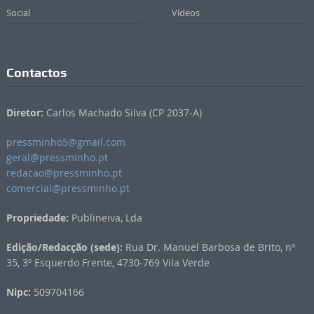
Social
Vídeos
Contactos
Diretor:
Carlos Machado Silva (CP 2037-A)
pressminho5@gmail.com
geral@pressminho.pt
redacao@pressminho.pt
comercial@pressminho.pt
Propriedade:
Publineiva, Lda
Edição/Redacção (sede):
Rua Dr. Manuel Barbosa de Brito, nº
35, 3º Esquerdo Frente, 4730-769 Vila Verde
Nipc:
509704166