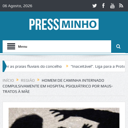
06 Agosto, 2026
Menu
s praias fluviais do concelho
“Inaceitável”. Liga para a Proteção d
ação de trânsito no IC2 em Alcobaça
Igreja do Castelo de Cerveira 
INÍCIO
REGIÃO
HOMEM DE CAMINHA INTERNADO
COMPULSIVAMENTE EM HOSPITAL PSIQUIÁTRICO POR MAUS-
TRATOS À MÃE