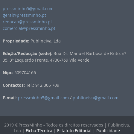
pressminho5@gmail.com
geral@pressminho.pt
redacao@pressminho.pt
comercial@pressminho.pt
Propriedade:
Publineiva, Lda
Edição/Redacção (sede):
Rua Dr. Manuel Barbosa de Brito, nº
35, 3º Esquerdo Frente, 4730-769 Vila Verde
Nipc:
509704166
Contactos:
Tel.: 912 305 709
E-mail:
pressminho5@gmail.com
/
publineiva@gmail.com
2019 ©PressMinho - Todos os direitos reservados | Publineiva,
Lda |
Ficha Técnica
|
Estatuto Editorial
|
Publicidade