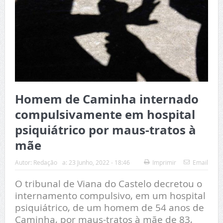
Homem de Caminha internado
compulsivamente em hospital
psiquiátrico por maus-tratos à
mãe
Autor:
Redação
a:
23 Junho, 2022 - 18:46
Imprimir
Email
O tribunal de Viana do Castelo decretou o
internamento compulsivo, em um hospital
psiquiátrico, de um homem de 54 anos de
Caminha, por maus-tratos à mãe de 83,