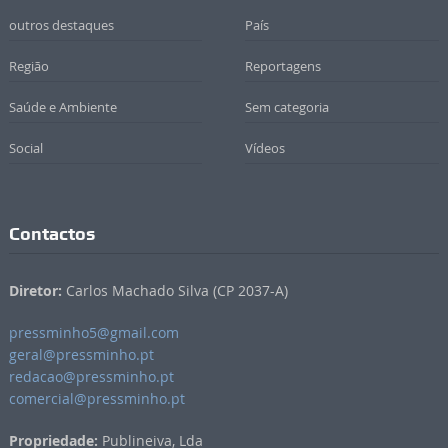
outros destaques
País
Região
Reportagens
Saúde e Ambiente
Sem categoria
Social
Vídeos
Contactos
Diretor:
Carlos Machado Silva (CP 2037-A)
pressminho5@gmail.com
geral@pressminho.pt
redacao@pressminho.pt
comercial@pressminho.pt
Propriedade:
Publineiva, Lda