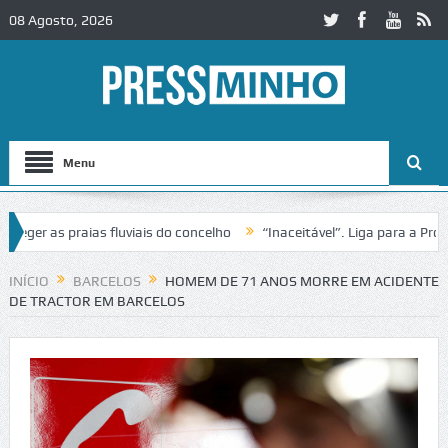
08 Agosto, 2026
Menu
ger as praias fluviais do concelho
“Inaceitável”. Liga para a Prote
operação de trânsito no IC2 em Alcobaça
Igreja do Castelo de Cerve
INÍCIO
BARCELOS
HOMEM DE 71 ANOS MORRE EM ACIDENTE
DE TRACTOR EM BARCELOS