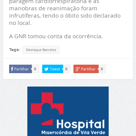
paragem cardiorrespiratória e as
manobras de reanimação foram
infrutíferas, tendo o óbito sido declarado
no local.
A GNR tomou conta da ocorrência.
Tags:
Destaque Barcelos
Partilhar
Tweet
Partilhar
0
0
0