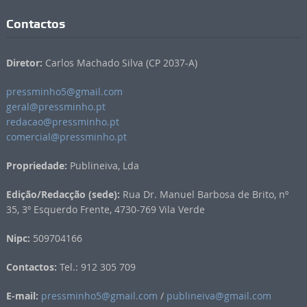
Contactos
Diretor:
Carlos Machado Silva (CP 2037-A)
pressminho5@gmail.com
geral@pressminho.pt
redacao@pressminho.pt
comercial@pressminho.pt
Propriedade:
Publineiva, Lda
Edição/Redacção (sede):
Rua Dr. Manuel Barbosa de Brito, nº
35, 3º Esquerdo Frente, 4730-769 Vila Verde
Nipc:
509704166
Contactos:
Tel.: 912 305 709
E-mail:
pressminho5@gmail.com
/
publineiva@gmail.com