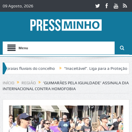
09 Agosto, 2026
Menu
ias fluviais do concelho
“Inaceitável”. Liga para a Proteção da Na
 de trânsito no IC2 em Alcobaça
Igreja do Castelo de Cerveira asseg
INÍCIO
REGIÃO
‘GUIMARÃES PELA IGUALDADE’ ASSINALA DIA
INTERNACIONAL CONTRA HOMOFOBIA