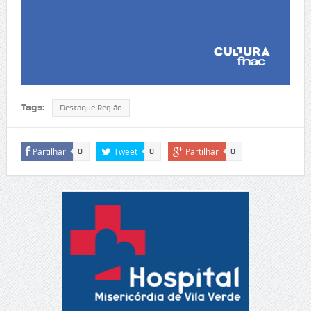
Tags:
Destaque Região
Partilhar
Tweet
Partilhar
0
0
0