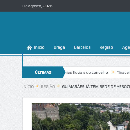
07 Agosto, 2026
Início
Braga
Barcelos
Região
Age
Multimédia
conhecer e proteger as praias fluviais do concelho
ÚLTIMAS
“Inaceitável”. Li
NOTÍCIAS
INÍCIO
REGIÃO
GUIMARÃES JÁ TEM REDE DE ASSOC