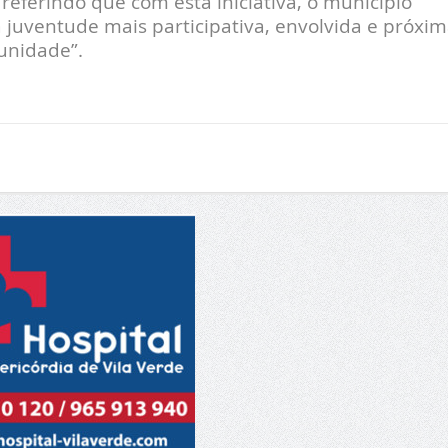
 referindo que com esta iniciativa, o município
juventude mais participativa, envolvida e próxim
unidade”.