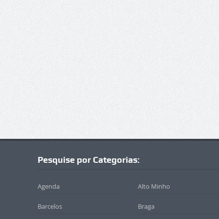
Pesquise por Categorias:
Agenda
Alto Minho
Barcelos
Braga