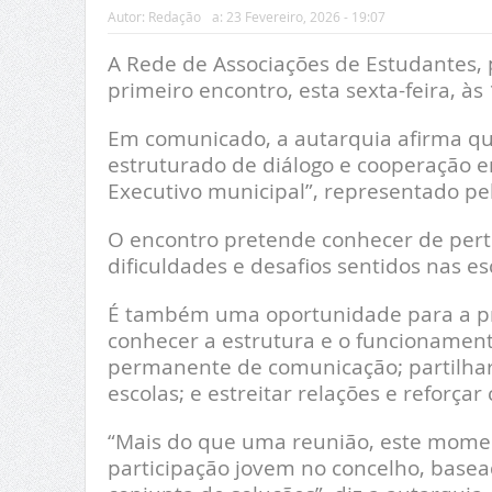
Autor:
Redação
a:
23 Fevereiro, 2026 - 19:07
A Rede de Associações de Estudantes,
primeiro encontro, esta sexta-feira, à
Em comunicado, a autarquia afirma qu
estruturado de diálogo e cooperação e
Executivo municipal”, representado pel
O encontro pretende conhecer de perto 
dificuldades e desafios sentidos nas es
É também uma oportunidade para a pr
conhecer a estrutura e o funcionamen
permanente de comunicação; partilhar 
escolas; e estreitar relações e reforç
“Mais do que uma reunião, este momen
participação jovem no concelho, basea