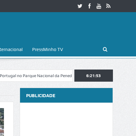
ternacional
PressMinho TV
no Parque Nacional da Peneda-Gerês
Esposende. Galaicofolia atrai ma
6:21:54
PUBLICIDADE