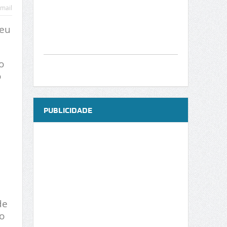
mail
seu
o
o
PUBLICIDADE
de
o