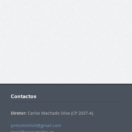
Contactos
Diretor:
Carlos Machado Silva (CP 2037-A)
pressminho5@gmail.com
geral@pressminho.pt