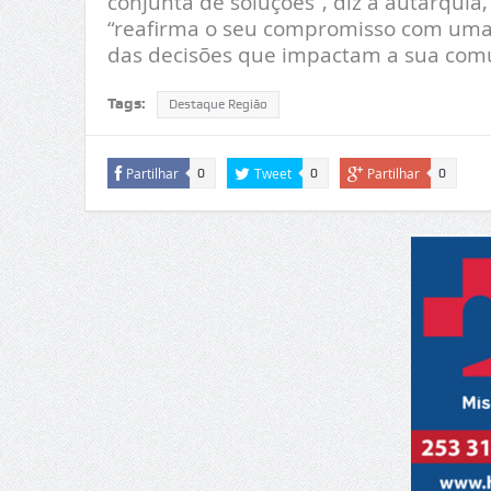
conjunta de soluções”, diz a autarquia,
“reafirma o seu compromisso com uma 
das decisões que impactam a sua com
Tags:
Destaque Região
Partilhar
Tweet
Partilhar
0
0
0