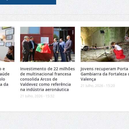
o e
Investimento de 22 milhões
Jovens recuperam Porta
Saúde
de multinacional francesa
Gambiarra da Fortaleza 
olo
consolida Arcos de
Valença
ea da
Valdevez como referência
21 Julho, 2026 - 15:20
na indústria aeronáutica
21 Julho, 2026 - 15:32