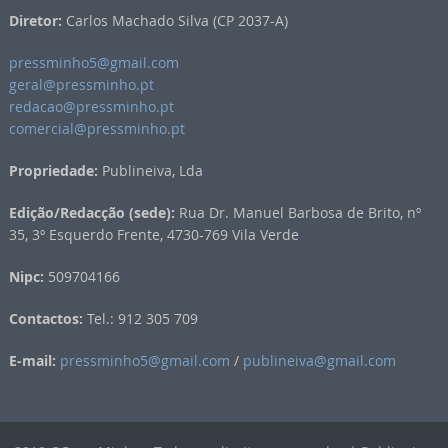
Diretor:
Carlos Machado Silva (CP 2037-A)
pressminho5@gmail.com
geral@pressminho.pt
redacao@pressminho.pt
comercial@pressminho.pt
Propriedade:
Publineiva, Lda
Edição/Redacção (sede):
Rua Dr. Manuel Barbosa de Brito, nº
35, 3º Esquerdo Frente, 4730-769 Vila Verde
Nipc:
509704166
Contactos:
Tel.: 912 305 709
E-mail:
pressminho5@gmail.com
/
publineiva@gmail.com