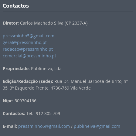
Contactos
Diretor:
Carlos Machado Silva (CP 2037-A)
pressminho5@gmail.com
geral@pressminho.pt
redacao@pressminho.pt
comercial@pressminho.pt
Propriedade:
Publineiva, Lda
Edição/Redacção (sede):
Rua Dr. Manuel Barbosa de Brito, nº
35, 3º Esquerdo Frente, 4730-769 Vila Verde
Nipc:
509704166
Contactos:
Tel.: 912 305 709
E-mail:
pressminho5@gmail.com
/
publineiva@gmail.com