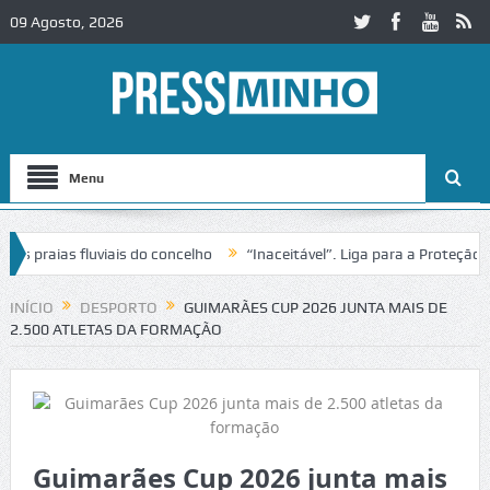
09 Agosto, 2026
Menu
raias fluviais do concelho
“Inaceitável”. Liga para a Proteção da 
o de trânsito no IC2 em Alcobaça
Igreja do Castelo de Cerveira ass
INÍCIO
DESPORTO
GUIMARÃES CUP 2026 JUNTA MAIS DE
2.500 ATLETAS DA FORMAÇÃO
Guimarães Cup 2026 junta mais