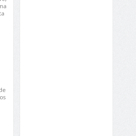
uma
ta
de
 os