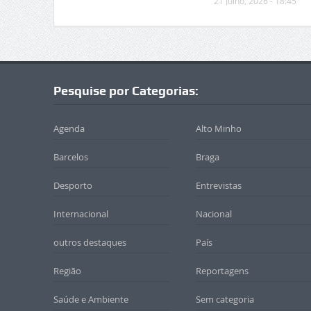
21 Julho, 2026 - 18:45
Pesquise por Categorias:
Agenda
Alto Minho
Barcelos
Braga
Desporto
Entrevistas
Internacional
Nacional
outros destaques
País
Região
Reportagens
Saúde e Ambiente
Sem categoria