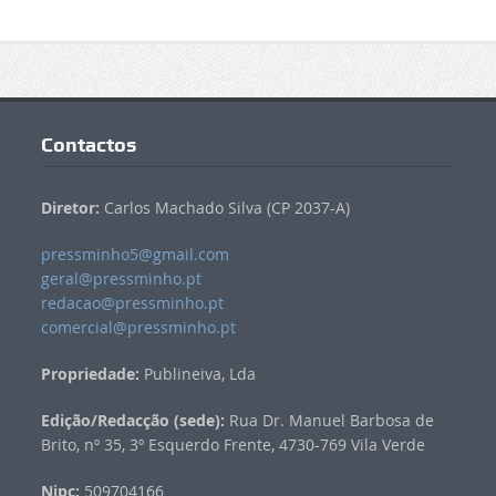
Contactos
Diretor:
Carlos Machado Silva (CP 2037-A)
pressminho5@gmail.com
geral@pressminho.pt
redacao@pressminho.pt
comercial@pressminho.pt
Propriedade:
Publineiva, Lda
Edição/Redacção (sede):
Rua Dr. Manuel Barbosa de
Brito, nº 35, 3º Esquerdo Frente, 4730-769 Vila Verde
Nipc:
509704166