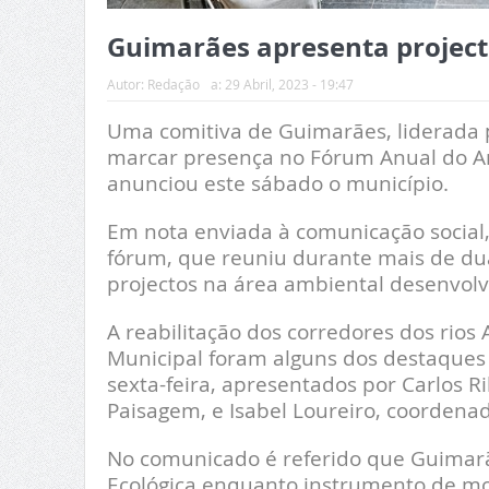
Guimarães apresenta project
Autor:
Redação
a:
29 Abril, 2023 - 19:47
Uma comitiva de Guimarães, liderada p
marcar presença no Fórum Anual do Am
anunciou este sábado o município.
Em nota enviada à comunicação social, 
fórum, que reuniu durante mais de dua
projectos na área ambiental desenvo
A reabilitação dos corredores dos rios 
Municipal foram alguns dos destaques 
sexta-feira, apresentados por Carlos Ri
Paisagem, e Isabel Loureiro, coordena
No comunicado é referido que Guimarã
Ecológica enquanto instrumento de mon