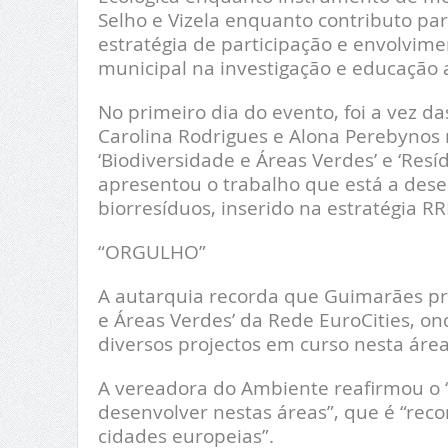
Selho e Vizela enquanto contributo par
estratégia de participação e envolvim
municipal na investigação e educação 
No primeiro dia do evento, foi a vez d
Carolina Rodrigues e Alona Perebynos
‘Biodiversidade e Áreas Verdes’ e ‘Res
apresentou o trabalho que está a dese
biorresíduos, inserido na estratégia R
“ORGULHO”
A autarquia recorda que Guimarães pr
e Áreas Verdes’ da Rede EuroCities, on
diversos projectos em curso nesta área
A vereadora do Ambiente reafirmou o 
desenvolver nestas áreas”, que é “rec
cidades europeias”.