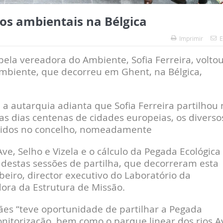
os ambientais na Bélgica
Imprimir
E
ela vereadora do Ambiente, Sofia Ferreira, voltou
biente, que decorreu em Ghent, na Bélgica,
a autarquia adianta que Sofia Ferreira partilhou 
s dias centenas de cidades europeias, os diverso
lvidos no concelho, nomeadamente
Ave, Selho e Vizela e o cálculo da Pegada Ecológica
destas sessões de partilha, que decorreram esta
beiro, director executivo do Laboratório da
dora da Estrutura de Missão.
es “teve oportunidade de partilhar a Pegada
itorização, bem como o parque linear dos rios A