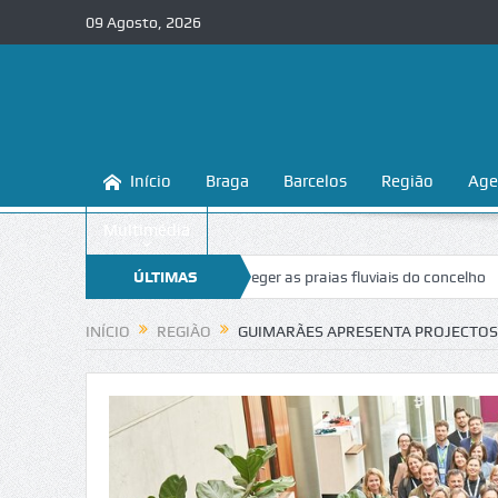
09 Agosto, 2026
Início
Braga
Barcelos
Região
Age
Multimédia
 ensina a conhecer e proteger as praias fluviais do concelho
ÚLTIMAS
“Inaceit
NOTÍCIAS
INÍCIO
REGIÃO
GUIMARÃES APRESENTA PROJECTOS 