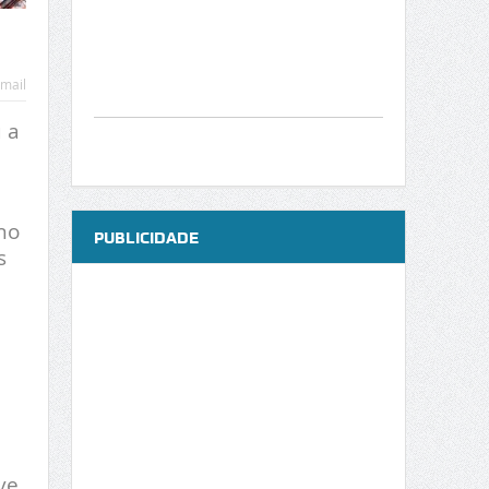
mail
 a
no
PUBLICIDADE
s
ve,