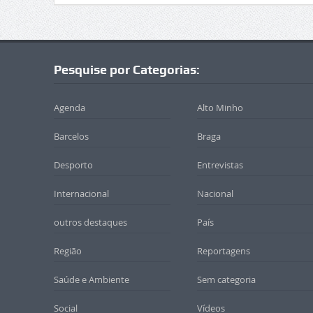
Pesquise por Categorias:
Agenda
Alto Minho
Barcelos
Braga
Desporto
Entrevistas
Internacional
Nacional
outros destaques
País
Região
Reportagens
Saúde e Ambiente
Sem categoria
Social
Vídeos