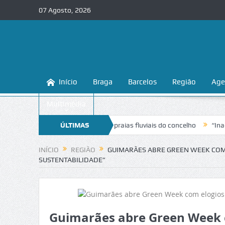
07 Agosto, 2026
Início
Braga
Barcelos
Região
Age
Multimédia
 a conhecer e proteger as praias fluviais do concelho
ÚLTIMAS
“Inaceitável”.
NOTÍCIAS
INÍCIO
REGIÃO
GUIMARÃES ABRE GREEN WEEK COM 
SUSTENTABILIDADE”
Guimarães abre Green Week c