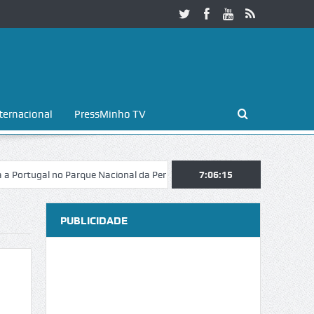
ternacional
PressMinho TV
al no Parque Nacional da Peneda-Gerês
Esposende. Galaicofolia atrai
7:06:16
PUBLICIDADE