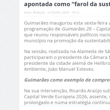
apontada como “farol da sus
Autor:
Redação
a:
6 Junho, 2026 - 18:12
Guimarães inaugurou esta sexta-feira 
programação de
Guimarães 26 – Capita
que reuniu responsáveis políticos naci
município na promoção da sustentabil
Na sessão, realizada na Alameda de S
participaram o presidente da Câmara M
presidente da cidade alemã de Heilbron
Ambiente, João Manuel Esteves.
Guimarães como exemplo de compro
Na sua intervenção, Ricardo Araújo sub
Capital Verde Europeia 2026, assente,
prolongado e numa estratégia contínua