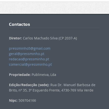
Contactos
Diretor:
Carlos Machado Silva (CP 2037-A)
pressminho5@gmail.com
geral@pressminho.pt
redacao@pressminho.pt
comercial@pressminho.pt
Propriedade:
Publineiva, Lda
Edição/Redacção (sede):
Rua Dr. Manuel Barbosa de
Brito, nº 35, 3º Esquerdo Frente, 4730-769 Vila Verde
Nipc:
509704166