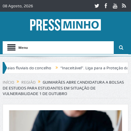
08 Agosto, 2026
Menu
s fluviais do concelho
“Inaceitável”. Liga para a Proteção da Natur
 trânsito no IC2 em Alcobaça
Igreja do Castelo de Cerveira assegura
INÍCIO
REGIÃO
GUIMARÃES ABRE CANDIDATURA A BOLSAS
DE ESTUDOS PARA ESTUDANTES EM SITUAÇÃO DE
VULNERABILIDADE 1 DE OUTUBRO