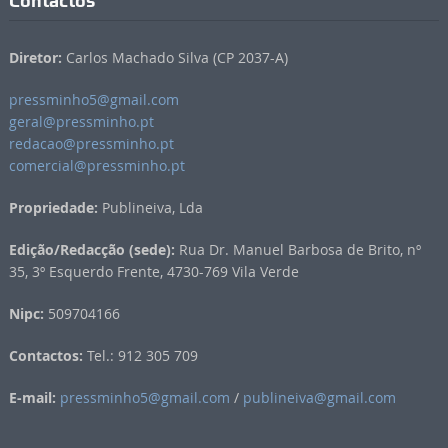
Contactos
Diretor:
Carlos Machado Silva (CP 2037-A)
pressminho5@gmail.com
geral@pressminho.pt
redacao@pressminho.pt
comercial@pressminho.pt
Propriedade:
Publineiva, Lda
Edição/Redacção (sede):
Rua Dr. Manuel Barbosa de Brito, nº
35, 3º Esquerdo Frente, 4730-769 Vila Verde
Nipc:
509704166
Contactos:
Tel.: 912 305 709
E-mail:
pressminho5@gmail.com
/
publineiva@gmail.com