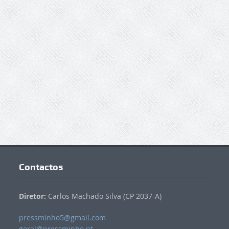
Contactos
Diretor:
Carlos Machado Silva (CP 2037-A)
pressminho5@gmail.com
geral@pressminho.pt