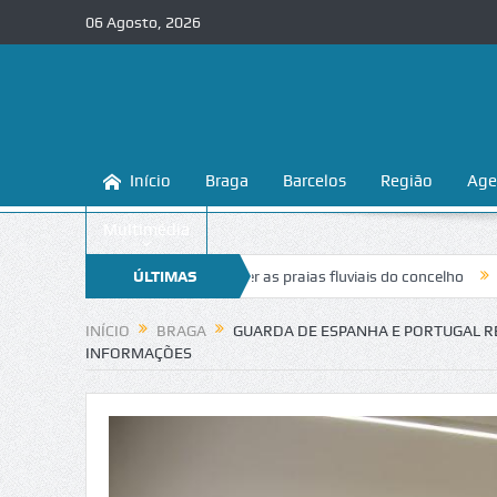
06 Agosto, 2026
Início
Braga
Barcelos
Região
Age
Multimédia
nsina a conhecer e proteger as praias fluviais do concelho
ÚLTIMAS
“Inaceitáv
NOTÍCIAS
INÍCIO
BRAGA
GUARDA DE ESPANHA E PORTUGAL R
INFORMAÇÕES