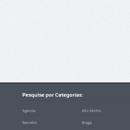
Pesquise por Categorias:
Agenda
Alto Minho
Barcelos
Braga