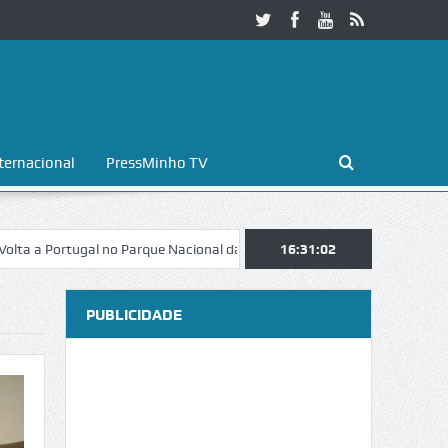
ternacional
PressMinho TV
rtugal no Parque Nacional da Peneda-Gerês
16:31:03
Esposende. Galaicofolia 
PUBLICIDADE