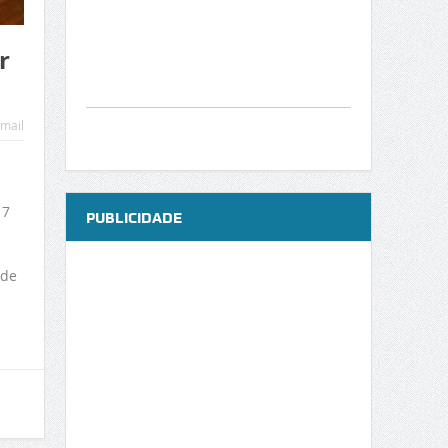
r
mail
17
PUBLICIDADE
ade