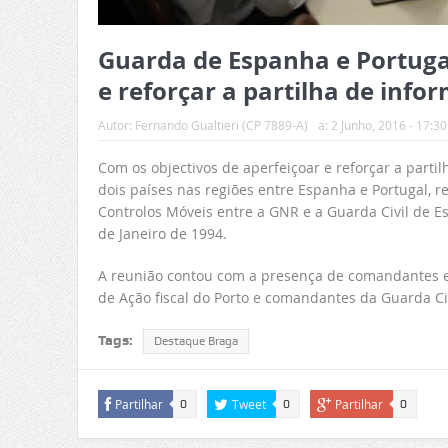
Guarda de Espanha e Portuga
e reforçar a partilha de info
Autor:
Fernando Gualtieri (CP 7889-A)
a:
2 Junho, 2016 - 17:30
Com os objectivos de aperfeiçoar e reforçar a partil
dois países nas regiões entre Espanha e Portugal, r
Controlos Móveis entre a GNR e a Guarda Civil de E
de Janeiro de 1994.
A reunião contou com a presença de comandantes e o
de Ação fiscal do Porto e comandantes da Guarda Ci
Tags:
Destaque Braga
Partilhar
Tweet
Partilhar
0
0
0