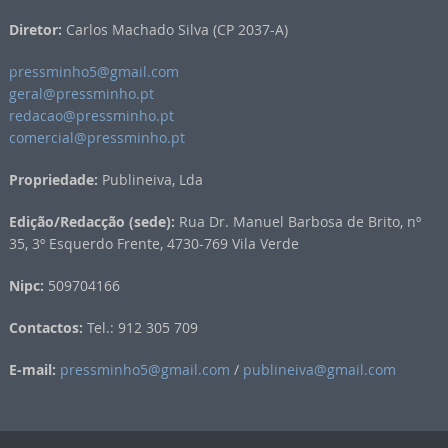
Diretor:
Carlos Machado Silva (CP 2037-A)
pressminho5@gmail.com
geral@pressminho.pt
redacao@pressminho.pt
comercial@pressminho.pt
Propriedade:
Publineiva, Lda
Edição/Redacção (sede):
Rua Dr. Manuel Barbosa de Brito, nº
35, 3º Esquerdo Frente, 4730-769 Vila Verde
Nipc:
509704166
Contactos:
Tel.: 912 305 709
E-mail:
pressminho5@gmail.com
/
publineiva@gmail.com