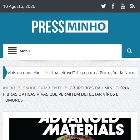
10 Agosto, 2026
Menu
s do concelho
“Inaceitável”. Liga para a Proteção da Natureza cont
 no IC2 em Alcobaça
Igreja do Castelo de Cerveira assegura financia
INÍCIO
SAÚDE E AMBIENTE
GRUPO 3B’S DA UMINHO CRIA
FIBRAS ÓPTICAS VIVAS QUE PERMITEM DETECTAR VÍRUS E
TUMORES