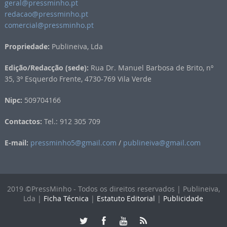
geral@pressminho.pt
redacao@pressminho.pt
comercial@pressminho.pt
Propriedade:
Publineiva, Lda
Edição/Redacção (sede):
Rua Dr. Manuel Barbosa de Brito, nº
35, 3º Esquerdo Frente, 4730-769 Vila Verde
Nipc:
509704166
Contactos:
Tel.: 912 305 709
E-mail:
pressminho5@gmail.com
/
publineiva@gmail.com
2019 ©PressMinho - Todos os direitos reservados | Publineiva,
Lda |
Ficha Técnica
|
Estatuto Editorial
|
Publicidade