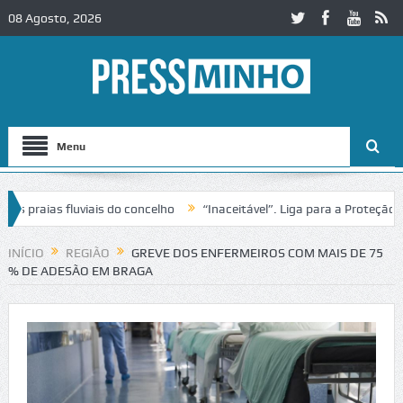
08 Agosto, 2026
Menu
praias fluviais do concelho
“Inaceitável”. Liga para a Proteção da 
ão de trânsito no IC2 em Alcobaça
Igreja do Castelo de Cerveira ass
INÍCIO
REGIÃO
GREVE DOS ENFERMEIROS COM MAIS DE 75
% DE ADESÃO EM BRAGA