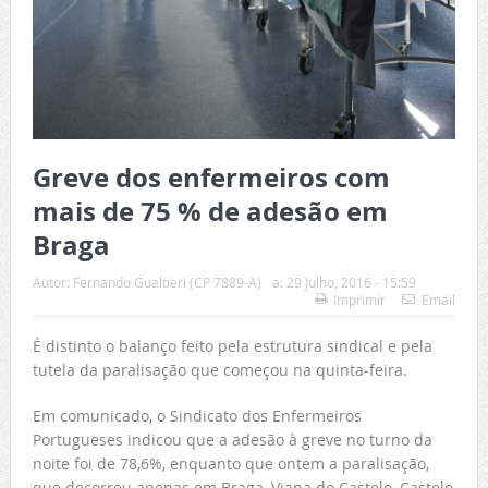
Greve dos enfermeiros com
mais de 75 % de adesão em
Braga
Autor:
Fernando Gualtieri (CP 7889-A)
a:
29 Julho, 2016 - 15:59
Imprimir
Email
É distinto o balanço feito pela estrutura sindical e pela
tutela da paralisação que começou na quinta-feira.
Em comunicado, o Sindicato dos Enfermeiros
Portugueses indicou que a adesão à greve no turno da
noite foi de 78,6%, enquanto que ontem a paralisação,
que decorreu apenas em Braga, Viana do Castelo, Castelo