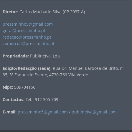
Diretor:
Carlos Machado Silva (CP 2037-A)
pressminho5@gmail.com
geral@pressminho.pt
redacao@pressminho.pt
comercial@pressminho.pt
Propriedade:
Publineiva, Lda
Edição/Redacção (sede):
Rua Dr. Manuel Barbosa de Brito, nº
35, 3º Esquerdo Frente, 4730-769 Vila Verde
Nipc:
509704166
Contactos:
Tel.: 912 305 709
E-mail:
pressminho5@gmail.com
/
publineiva@gmail.com