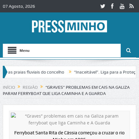
07 Agosto, 2026
Menu
 praias fluviais do concelho
“Inaceitável”. Liga para a Proteção da
ção de trânsito no IC2 em Alcobaça
Igreja do Castelo de Cerveira as
INÍCIO
REGIÃO
“GRAVES” PROBLEMAS EM CAIS NA GALIZA
PARAM FERRYBOAT QUE LIGA CAMINHA E A GUARDA
Ferryboat Santa Rita de Cássia começou a cruzar o rio