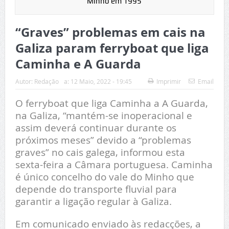
Minho em 1995
“Graves” problemas em cais na
Galiza param ferryboat que liga
Caminha e A Guarda
Autor:
Redação
a:
12 Maio, 2022 - 19:45
Imprimir
Email
O ferryboat que liga Caminha a A Guarda,
na Galiza, “mantém-se inoperacional e
assim deverá continuar durante os
próximos meses” devido a “problemas
graves” no cais galega, informou esta
sexta-feira a Câmara portuguesa. Caminha
é único concelho do vale do Minho que
depende do transporte fluvial para
garantir a ligação regular à Galiza.
Em comunicado enviado às redacções, a