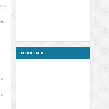
mail
rio
PUBLICIDADE
 o
o de