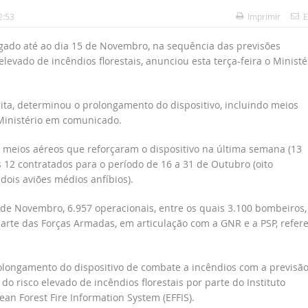
2:53
Imprimir
E
ngado até ao dia 15 de Novembro, na sequência das previsões
evado de incêndios florestais, anunciou esta terça-feira o Ministé
ita, determinou o prolongamento do dispositivo, incluindo meios
 Ministério em comunicado.
 meios aéreos que reforçaram o dispositivo na última semana (13
os 12 contratados para o período de 16 a 31 de Outubro (oito
dois aviões médios anfíbios).
 de Novembro, 6.957 operacionais, entre os quais 3.100 bombeiros,
arte das Forças Armadas, em articulação com a GNR e a PSP, refere
prolongamento do dispositivo de combate a incêndios com a previsã
 risco elevado de incêndios florestais por parte do Instituto
an Forest Fire Information System (EFFIS).