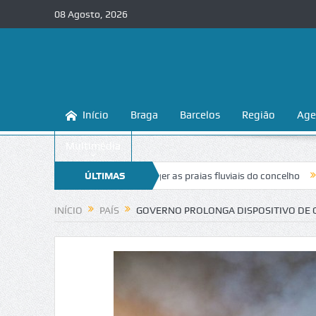
08 Agosto, 2026
Início
Braga
Barcelos
Região
Age
Multimédia
 ensina a conhecer e proteger as praias fluviais do concelho
ÚLTIMAS
“Inacei
NOTÍCIAS
INÍCIO
PAÍS
GOVERNO PROLONGA DISPOSITIVO DE 