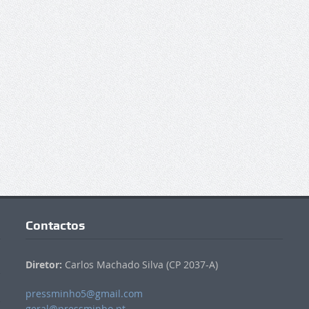
Contactos
Diretor:
Carlos Machado Silva (CP 2037-A)
pressminho5@gmail.com
geral@pressminho.pt