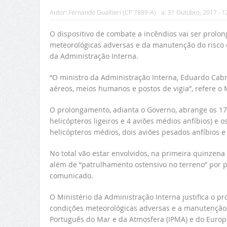
Autor:
Fernando Gualtieri (CP 7889-A)
a:
31 Outubro, 2017 - 1
O dispositivo de combate a incêndios vai ser prolo
meteorológicas adversas e da manutenção do risco el
da Administração Interna.
“O ministro da Administração Interna, Eduardo Cabr
aéreos, meios humanos e postos de vigia”, refere o
O prolongamento, adianta o Governo, abrange os 17
helicópteros ligeiros e 4 aviões médios anfíbios) e 
helicópteros médios, dois aviões pesados anfíbios e 
No total vão estar envolvidos, na primeira quinzena
além de “patrulhamento ostensivo no terreno” por p
comunicado.
O Ministério da Administração Interna justifica o 
condições meteorológicas adversas e a manutenção do
Português do Mar e da Atmosfera (IPMA) e do Europe