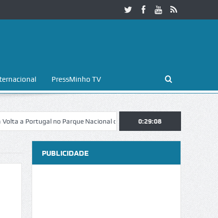
ternacional
PressMinho TV
Portugal no Parque Nacional da Peneda-Gerês
0:29:09
Esposende. Galaicofoli
PUBLICIDADE