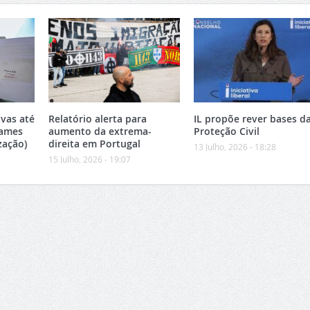
vas até
Relatório alerta para
IL propõe rever bases d
xames
aumento da extrema-
Proteção Civil
zação)
direita em Portugal
13 Julho, 2026 - 18:28
15 Julho, 2026 - 19:07