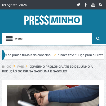
09 Agosto, 2026
Menu
s praias fluviais do concelho
“Inaceitável”. Liga para a Proteção d
ação de trânsito no IC2 em Alcobaça
Igreja do Castelo de Cerveira 
INÍCIO
PAÍS
GOVERNO PROLONGA ATÉ 30 DE JUNHO A
REDUÇÃO DO ISP NA GASOLINA E GASÓLEO