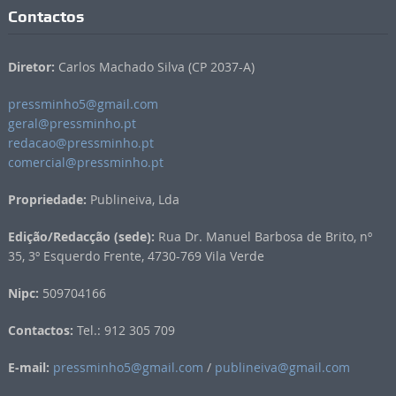
Contactos
Diretor:
Carlos Machado Silva (CP 2037-A)
pressminho5@gmail.com
geral@pressminho.pt
redacao@pressminho.pt
comercial@pressminho.pt
Propriedade:
Publineiva, Lda
Edição/Redacção (sede):
Rua Dr. Manuel Barbosa de Brito, nº
35, 3º Esquerdo Frente, 4730-769 Vila Verde
Nipc:
509704166
Contactos:
Tel.: 912 305 709
E-mail:
pressminho5@gmail.com
/
publineiva@gmail.com