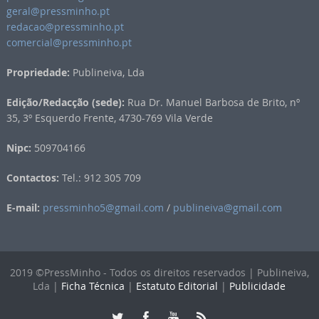
geral@pressminho.pt
redacao@pressminho.pt
comercial@pressminho.pt
Propriedade:
Publineiva, Lda
Edição/Redacção (sede):
Rua Dr. Manuel Barbosa de Brito, nº
35, 3º Esquerdo Frente, 4730-769 Vila Verde
Nipc:
509704166
Contactos:
Tel.: 912 305 709
E-mail:
pressminho5@gmail.com
/
publineiva@gmail.com
2019 ©PressMinho - Todos os direitos reservados | Publineiva,
Lda |
Ficha Técnica
|
Estatuto Editorial
|
Publicidade