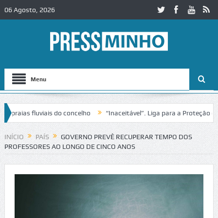
06 Agosto, 2026
Menu
as fluviais do concelho
“Inaceitável”. Liga para a Proteção da Nat
de trânsito no IC2 em Alcobaça
Igreja do Castelo de Cerveira assegu
INÍCIO
PAÍS
GOVERNO PREVÊ RECUPERAR TEMPO DOS
PROFESSORES AO LONGO DE CINCO ANOS