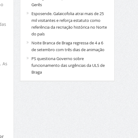
no
Gerês
Esposende. Galaicofolia atrai mais de 25
mil visitantes e reforça estatuto como
das
referência da recriação histórica no Norte
s
do país
Noite Branca de Braga regressa de 4 a 6
de setembro com três dias de animação
PS questiona Governo sobre
. As
funcionamento das urgências da ULS de
Braga
or