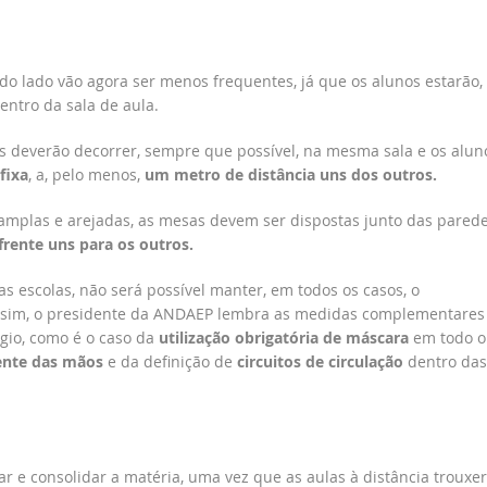
 do lado vão agora ser menos frequentes, já que os alunos estarão,
entro da sala de aula.
s deverão decorrer, sempre que possível, na mesma sala e os alun
fixa
, a, pelo menos,
um metro de distância uns dos outros.
 amplas e arejadas, as mesas devem ser dispostas junto das parede
frente uns para os outros.
s escolas, não será possível manter, em todos os casos, o
ssim, o presidente da ANDAEP lembra as medidas complementares
ágio, como é o caso da
utilização obrigatória de máscara
em todo o
ente das mãos
e da definição de
circuitos de circulação
dentro das
r e consolidar a matéria, uma vez que as aulas à distância trouxe