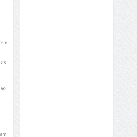
os e
s e
 ao
ram,