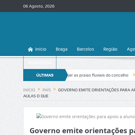
06 Agosto, 2026
Início
Braga
Barcelos
Região
Age
Multimédia
sina a conhecer e proteger as praias fluviais do concelho
ÚLTIMAS
“Inaceitáv
NOTÍCIAS
INÍCIO
PAÍS
GOVERNO EMITE ORIENTAÇÕES PARA APO
AULAS O QUE
Governo emite orientações pa