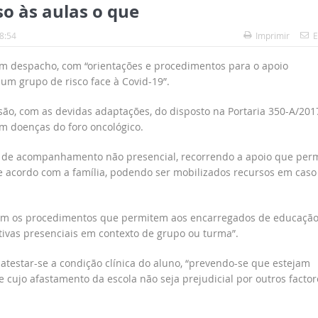
so às aulas o que
8:54
Imprimir
E
um despacho, com “orientações e procedimentos para o apoio
um grupo de risco face à Covid-19”.
são, com as devidas adaptações, do disposto na Portaria 350-A/201
m doenças do foro oncológico.
 de acompanhamento não presencial, recorrendo a apoio que perm
 acordo com a família, podendo ser mobilizados recursos em caso
bém os procedimentos que permitem aos encarregados de educaçã
tivas presenciais em contexto de grupo ou turma”.
atestar-se a condição clínica do aluno, “prevendo-se que estejam
 cujo afastamento da escola não seja prejudicial por outros factor