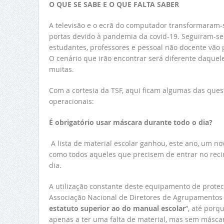
O QUE SE SABE E O QUE FALTA SABER
A televisão e o ecrã do computador transformaram-
portas devido à pandemia da covid-19. Seguiram-se tr
estudantes, professores e pessoal não docente vão p
O cenário que irão encontrar será diferente daquel
muitas.
Com a cortesia da TSF, aqui ficam algumas das ques
operacionais:
É obrigatório usar máscara durante todo o dia?
A lista de material escolar ganhou, este ano, um n
como todos aqueles que precisem de entrar no recin
dia.
A utilização constante deste equipamento de protecç
Associação Nacional de Diretores de Agrupamentos e
estatuto superior ao do manual escolar
”, até porq
apenas a ter uma falta de material, mas sem máscar