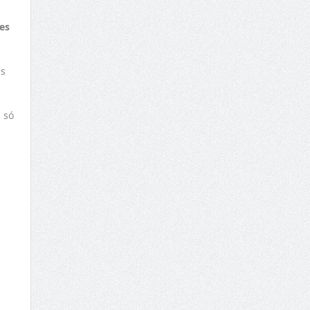
es
és
 só