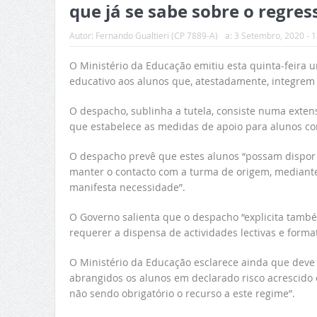
que já se sabe sobre o regres
Autor:
Fernando Gualtieri (CP 7889-A)
a:
3 Setembro, 2020 - 1
O Ministério da Educação emitiu esta quinta-feira 
educativo aos alunos que, atestadamente, integrem 
O despacho, sublinha a tutela, consiste numa exten
que estabelece as medidas de apoio para alunos co
O despacho prevê que estes alunos “possam dispor
manter o contacto com a turma de origem, mediante
manifesta necessidade”.
O Governo salienta que o despacho “explicita tam
requerer a dispensa de actividades lectivas e forma
O Ministério da Educação esclarece ainda que deve 
abrangidos os alunos em declarado risco acrescido e
não sendo obrigatório o recurso a este regime”.