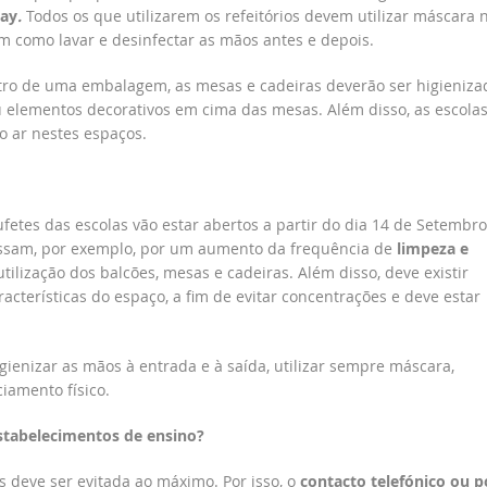
way
.
Todos os que utilizarem os refeitórios devem utilizar máscara 
m como lavar e desinfectar as mãos antes e depois.
tro de uma embalagem, as mesas e cadeiras deverão ser higieniza
ou elementos decorativos em cima das mesas. Além disso, as escola
 ar nestes espaços.
etes das escolas vão estar abertos a partir do dia 14 de Setembro
ssam, por exemplo, por um aumento da frequência de
limpeza e
ilização dos balcões, mesas e cadeiras. Além disso, deve existir
racterísticas do espaço, a fim de evitar concentrações e deve estar
ienizar as mãos à entrada e à saída, utilizar sempre máscara,
iamento físico.
stabelecimentos de ensino?
 deve ser evitada ao máximo. Por isso, o
contacto telefónico ou p