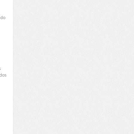
ado
s
ados