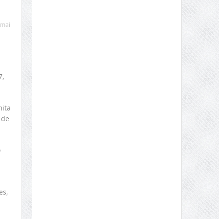
mail
7,
ita
 de
o
es,