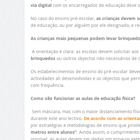
via digital
com os encarregados de educação deve se
No caso do ensino pré-escolar,
as crianças devem s
de educação, ou por alguém por ele designado, e rec
As crianças mais pequenas podem levar brinquedos
A orientação é clara: as escolas devem solicitar a
brinquedos
ou outros objectos não necessários de c
Os estabelecimentos de ensino do pré-escolar deve
actividades ali desenvolvidas e os objectos que p
com frequência.
Como vão funcionar as aulas de educação física?
Sem máscara, mas com o maior distanciamento físico
durante este ano lectivo.
De acordo com as orienta
por estratégias e metodologias de ensino que privil
metros entre alunos”
. Ainda assim, o cumprimento 
possível, as aulas devem ser dadas em espaços exte