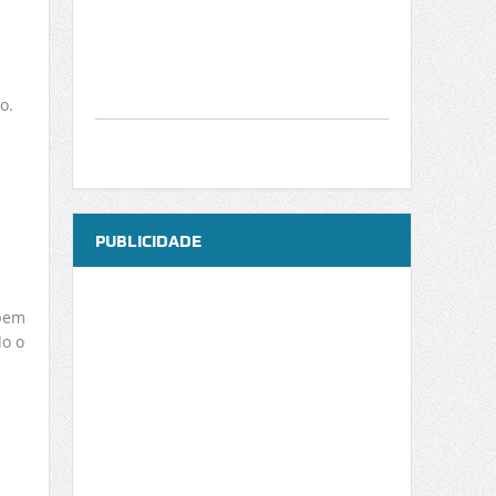
o.
PUBLICIDADE
 bem
do o