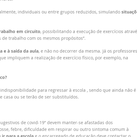
almente, individuais ou entre grupos reduzidos, simulando
situaçõ
rabalho em circuito
, possibilitando a execução de exercícios atrav
s de trabalho com os mesmos propósitos”.
a e à saída da aula
, e não no decorrer da mesma. Já os professores
impliquem a realização de exercício físico, por exemplo, na
sco?
 indisponibilidade para regressar à escola , sendo que ainda não é
e casa ou se terão de ser substituídos.
sugestivos de covid-19” devem manter-se afastadas dos
sse, febre, dificuldade em respirar ou outro sintoma comum à
 ir para a escola
e o encarregado de educação deve contactar o