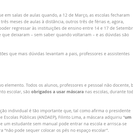
se em salas de aulas quando, a 12 de Março, as escolas fecharam
ês meses de aulas à distância, outros três de férias e, agora,
oder regressar às instituições de ensino entre 14 e 17 de Setembr
e que deixaram – sem saber quando voltariam – e as dúvidas são
tões que mais dúvidas levantam a pais, professores e assistentes
ovo elemento. Todos os alunos, professores e pessoal não docente,
to escolar, são
obrigados a usar máscara
nas escolas, durante to
ão individual é tão importante que, tal como afirma o presidente
 Escolas Públicas (ANDAEP), Filinto Lima, a máscara adquiriu “
um
ue um estudante sem manual pode entrar na escola e arrisca-se
a “não pode sequer colocar os pés no espaço escolar”.