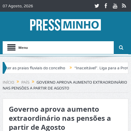
07 Agosto, 2026
Menu
 as praias fluviais do concelho
“Inaceitável”. Liga para a Proteçã
eração de trânsito no IC2 em Alcobaça
Igreja do Castelo de Cerveir
INÍCIO
PAÍS
GOVERNO APROVA AUMENTO EXTRAORDINÁRIO
NAS PENSÕES A PARTIR DE AGOSTO
Governo aprova aumento
extraordinário nas pensões a
partir de Agosto