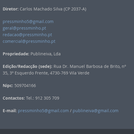
Diretor:
Carlos Machado Silva (CP 2037-A)
pressminho5@gmail.com
geral@pressminho.pt
redacao@pressminho.pt
comercial@pressminho.pt
Propriedade:
Publineiva, Lda
Edição/Redacção (sede):
Rua Dr. Manuel Barbosa de Brito, nº
35, 3º Esquerdo Frente, 4730-769 Vila Verde
Nipc:
509704166
Contactos:
Tel.: 912 305 709
E-mail:
pressminho5@gmail.com
/
publineiva@gmail.com