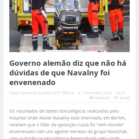
Governo alemão diz que não há
dúvidas de que Navalny foi
envenenado
Autor:
Fernando Gualtieri (CP 7889-A)
a:
2 Setembro, 2020 - 18:33
Imprimir
Email
Os resultados de testes toxicológicos realizados pelo
hospital onde Alexei Navalny está internado, em Berlim,
revelam que o líder da oposição russa foi “sem dúvida”
envenenado com um agente nervoso do grupo Novichok,
uma substância neurotóxica desenvolvida pela União