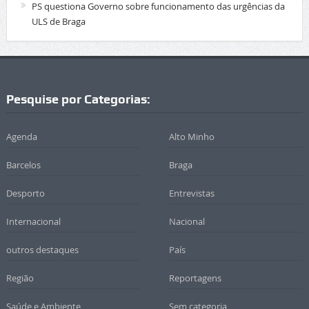
PS questiona Governo sobre funcionamento das urgências da
ULS de Braga
Pesquise por Categorias:
Agenda
Alto Minho
Barcelos
Braga
Desporto
Entrevistas
Internacional
Nacional
outros destaques
País
Região
Reportagens
Saúde e Ambiente
Sem categoria