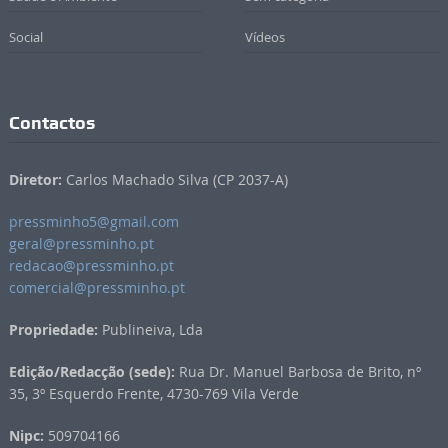
Social
Vídeos
Contactos
Diretor:
Carlos Machado Silva (CP 2037-A)
pressminho5@gmail.com
geral@pressminho.pt
redacao@pressminho.pt
comercial@pressminho.pt
Propriedade:
Publineiva, Lda
Edição/Redacção (sede):
Rua Dr. Manuel Barbosa de Brito, nº
35, 3º Esquerdo Frente, 4730-769 Vila Verde
Nipc:
509704166