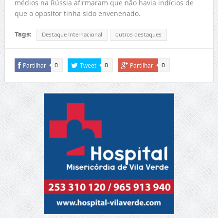
médios na Rússia afirmaram que não havia indícios de
que o opositor tinha sido envenenado.
Tags:
Destaque Internacional
outros destaques
Partilhar
Tweet
Partilhar
0
0
0