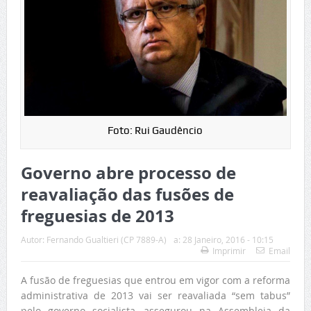
Foto: Rui Gaudêncio
Governo abre processo de
reavaliação das fusões de
freguesias de 2013
Autor:
Fernando Gualtieri (CP 7889-A)
a:
28 Janeiro, 2016 - 10:15
Imprimir
Email
A fusão de freguesias que entrou em vigor com a reforma
administrativa de 2013 vai ser reavaliada “sem tabus”
pelo governo socialista, assegurou na Assembleia da