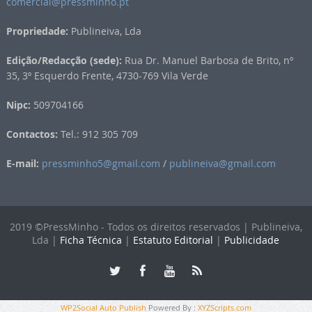
comercial@pressminho.pt
Propriedade:
Publineiva, Lda
Edição/Redacção (sede):
Rua Dr. Manuel Barbosa de Brito, nº
35, 3º Esquerdo Frente, 4730-769 Vila Verde
Nipc:
509704166
Contactos:
Tel.: 912 305 709
E-mail:
pressminho5@gmail.com
/
publineiva@gmail.com
2019 ©PressMinho - Todos os direitos reservados | Publineiva,
Lda |
Ficha Técnica
|
Estatuto Editorial
|
Publicidade
WP2Social Auto Publish
Powered By :
XYZScripts.com