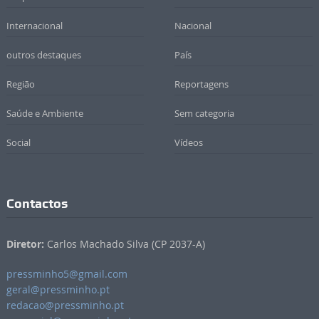
Internacional
Nacional
outros destaques
País
Região
Reportagens
Saúde e Ambiente
Sem categoria
Social
Vídeos
Contactos
Diretor:
Carlos Machado Silva (CP 2037-A)
pressminho5@gmail.com
geral@pressminho.pt
redacao@pressminho.pt