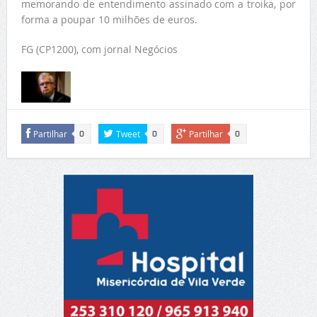
memorando de entendimento assinado com a troika, por
forma a poupar 10 milhões de euros.
FG (CP1200), com jornal Negócios
Partilhar
Tweet
Partilhar
0
0
0