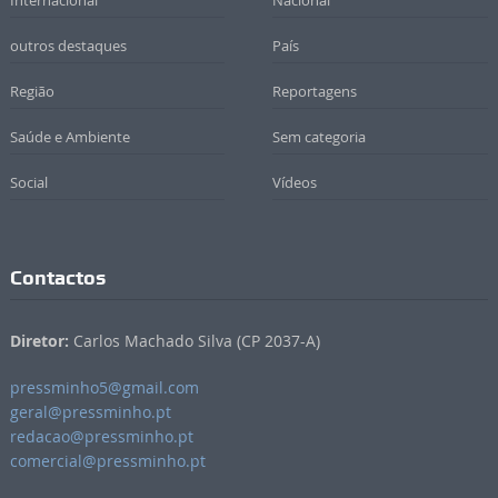
Internacional
Nacional
outros destaques
País
Região
Reportagens
Saúde e Ambiente
Sem categoria
Social
Vídeos
Contactos
Diretor:
Carlos Machado Silva (CP 2037-A)
pressminho5@gmail.com
geral@pressminho.pt
redacao@pressminho.pt
comercial@pressminho.pt