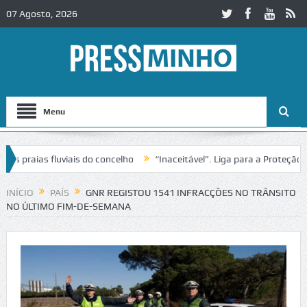
07 Agosto, 2026
Menu
raias fluviais do concelho
“Inaceitável”. Liga para a Proteção da 
o de trânsito no IC2 em Alcobaça
Igreja do Castelo de Cerveira ass
INÍCIO
PAÍS
GNR REGISTOU 1541 INFRACÇÕES NO TRÂNSITO
NO ÚLTIMO FIM-DE-SEMANA