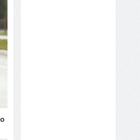
go
mail