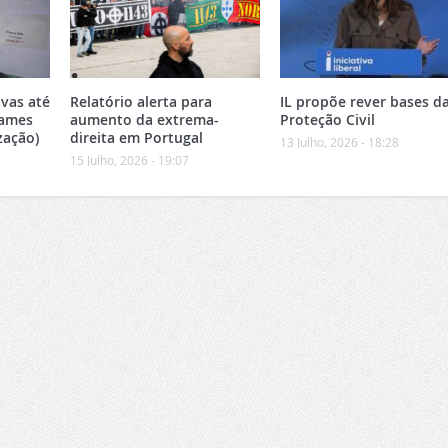
vas até
Relatório alerta para
IL propõe rever bases d
xames
aumento da extrema-
Proteção Civil
zação)
direita em Portugal
13 Julho, 2026 - 18:28
15 Julho, 2026 - 19:07