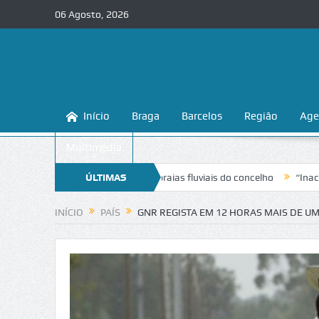
06 Agosto, 2026
Início
Braga
Barcelos
Região
Age
Multimédia
a conhecer e proteger as praias fluviais do concelho
ÚLTIMAS
“Inaceitável”. 
NOTÍCIAS
INÍCIO
PAÍS
GNR REGISTA EM 12 HORAS MAIS DE U