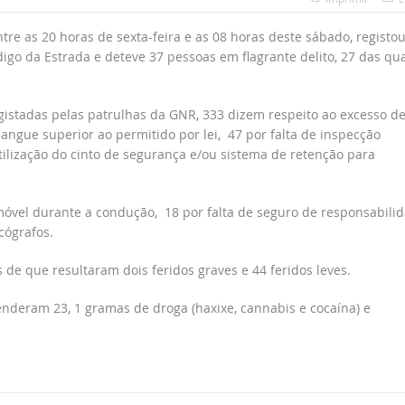
e as 20 horas de sexta-feira e as 08 horas deste sábado, registou
digo da Estrada e deteve 37 pessoas em flagrante delito, 27 das qu
egistadas pelas patrulhas da GNR, 333 dizem respeito ao excesso d
angue superior ao permitido por lei, 47 por falta de inspecção
utilização do cinto de segurança e/ou sistema de retenção para
móvel durante a condução, 18 por falta de seguro de responsabili
cógrafos.
de que resultaram dois feridos graves e 44 feridos leves.
nderam 23, 1 gramas de droga (haxixe, cannabis e cocaína) e