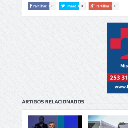
Partilhar
Tweet
Partilhar
0
0
0
ARTIGOS RELACIONADOS