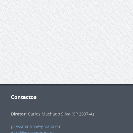
Contactos
Diretor:
Carlos Machado Silva (CP 2037-A)
pressminho5@gmail.com
geral@pressminho.pt