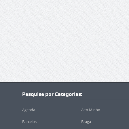
Pesquise por Categorias:
Agenda
Alto Minho
Barcelos
Braga