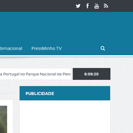
ternacional
PressMinho TV
l no Parque Nacional da Peneda-Gerês
Esposende. Galaicofolia atrai 
6:09:21
PUBLICIDADE