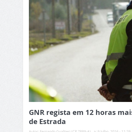
GNR regista em 12 horas mais
de Estrada
Autor:
Fernando Gualtieri (CP 7889-A)
a:
9 Julho, 2016 - 11:29