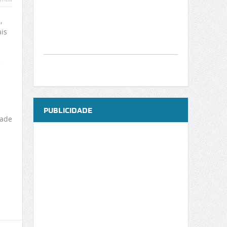
,
ais
e
PUBLICIDADE
dade