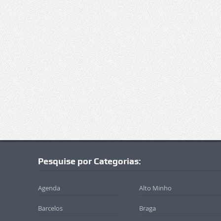
Pesquise por Categorias:
Agenda
Alto Minho
Barcelos
Braga