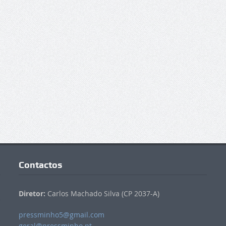
Contactos
Diretor:
Carlos Machado Silva (CP 2037-A)
pressminho5@gmail.com
geral@pressminho.pt