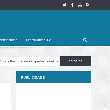
ternacional
PressMinho TV
rtugal no Parque Nacional da Peneda-Gerês
13:05:04
Esposende. Galaicofolia 
PUBLICIDADE