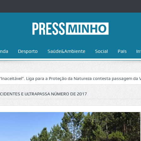
nda
Desporto
Saúde&Ambiente
Social
País
In
el”. Liga para a Proteção da Natureza contesta passagem da Volta a Po
ACIDENTES E ULTRAPASSA NÚMERO DE 2017