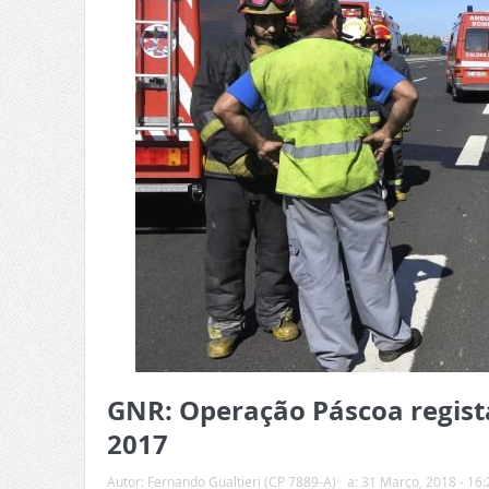
GNR: Operação Páscoa regist
2017
Autor:
Fernando Gualtieri (CP 7889-A)
a:
31 Março, 2018 - 16: