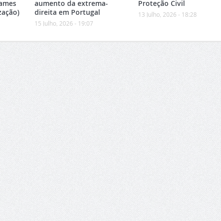
xames
aumento da extrema-
Proteção Civil
zação)
direita em Portugal
13 Julho, 2026 - 18:28
15 Julho, 2026 - 19:07