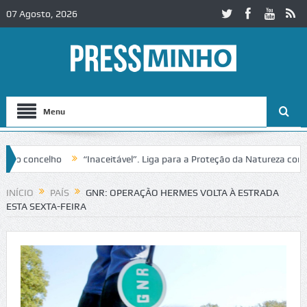
07 Agosto, 2026
Menu
 concelho
“Inaceitável”. Liga para a Proteção da Natureza contest
 IC2 em Alcobaça
Igreja do Castelo de Cerveira assegura financiamen
INÍCIO
PAÍS
GNR: OPERAÇÃO HERMES VOLTA À ESTRADA
ESTA SEXTA-FEIRA