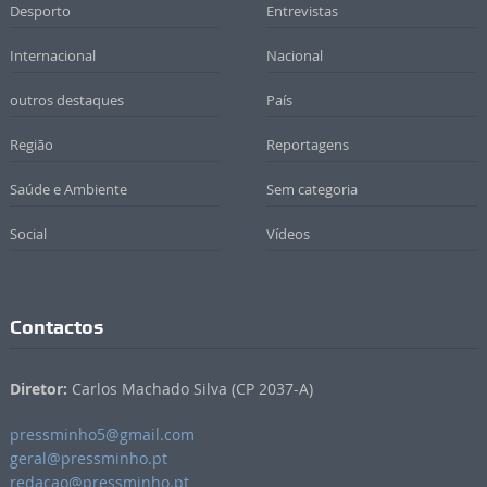
Desporto
Entrevistas
Internacional
Nacional
outros destaques
País
Região
Reportagens
Saúde e Ambiente
Sem categoria
Social
Vídeos
Contactos
Diretor:
Carlos Machado Silva (CP 2037-A)
pressminho5@gmail.com
geral@pressminho.pt
redacao@pressminho.pt