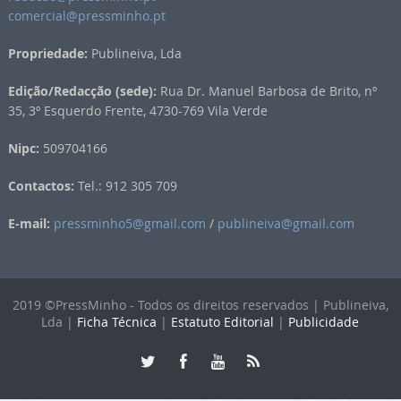
comercial@pressminho.pt
Propriedade:
Publineiva, Lda
Edição/Redacção (sede):
Rua Dr. Manuel Barbosa de Brito, nº
35, 3º Esquerdo Frente, 4730-769 Vila Verde
Nipc:
509704166
Contactos:
Tel.: 912 305 709
E-mail:
pressminho5@gmail.com
/
publineiva@gmail.com
2019 ©PressMinho - Todos os direitos reservados | Publineiva,
Lda |
Ficha Técnica
|
Estatuto Editorial
|
Publicidade