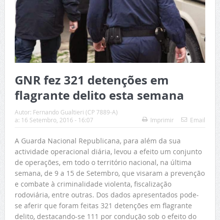
GNR fez 321 detenções em
flagrante delito esta semana
Autor:
Fernando Gualtieri (CP 7889-A)
a:
16 Setembro, 2016 - 16:07
Imprimir
Email
A Guarda Nacional Republicana, para além da sua
actividade operacional diária, levou a efeito um conjunto
de operações, em todo o território nacional, na última
semana, de 9 a 15 de Setembro, que visaram a prevenção
e combate à criminalidade violenta, fiscalização
rodoviária, entre outras. Dos dados apresentados pode-
se aferir que foram feitas 321 detenções em flagrante
delito, destacando-se 111 por condução sob o efeito do