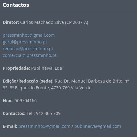
Contactos
Diretor:
Carlos Machado Silva (CP 2037-A)
pressminho5@gmail.com
geral@pressminho.pt
redacao@pressminho.pt
comercial@pressminho.pt
Propriedade:
Publineiva, Lda
Edição/Redacção (sede):
Rua Dr. Manuel Barbosa de Brito, nº
35, 3º Esquerdo Frente, 4730-769 Vila Verde
Nipc:
509704166
Contactos:
Tel.: 912 305 709
E-mail:
pressminho5@gmail.com
/
publineiva@gmail.com