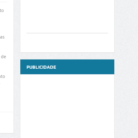
to
mas
 de
PUBLICIDADE
nto
6