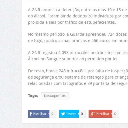
A GNR anuncia a detenção, entre os dias 10 e 13 de
do álcool. Foram ainda detidos 30 indivíduos por co
proibida e seis por tráfico de estupefacientes.
No mesmo período, a Guarda apreendeu 724 doses de
de fogo, quatro armas brancas e 566 euros em nume
A GNR registou 4 093 infracções no trânsito, com r
Álcool no Sangue superior ao permitido por lei.
De resto, houve 248 infracções por falta de inspecção
de segurança e/ou sistema de retenção para criança
relacionadas com tacógrafos e 89 por falta de seguro
Tags:
Destaque País
Partilhar
Tweet
Partilhar
0
0
0