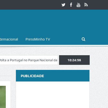
ternacional
PressMinho TV
tugal no Parque Nacional da Peneda-Gerês
10:24:57
Esposende. Galaicofolia a
PUBLICIDADE