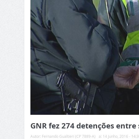
GNR fez 274 detenções entre 
Autor:
Fernando Gualtieri (CP 7889-A)
a:
14 Junho, 2016 - 14:3