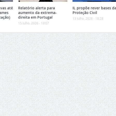
vas até
Relatório alerta para
IL propõe rever bases d
xames
aumento da extrema-
Proteção Civil
zação)
direita em Portugal
13 Julho, 2026 - 18:28
15 Julho, 2026 - 19:07