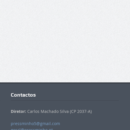
Contactos
Diretor:
Carlos Machado Silva (CP 2037-A)
pressminho5@gmail.com
geral@pressminho.pt