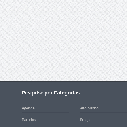
Pesquise por Categorias:
Agenda
Alto Minho
Barcelos
Braga