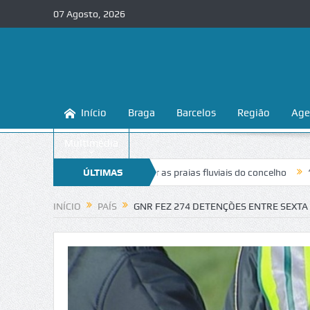
07 Agosto, 2026
Início
Braga
Barcelos
Região
Age
Multimédia
sina a conhecer e proteger as praias fluviais do concelho
ÚLTIMAS
“Inaceitáve
NOTÍCIAS
INÍCIO
PAÍS
GNR FEZ 274 DETENÇÕES ENTRE SEXTA