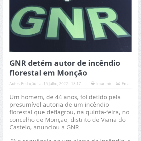
GNR detém autor de incêndio
florestal em Monção
Autor:
Redação
a:
15 Julho, 2022 - 18:17
Imprimir
Email
Um homem, de 44 anos, foi detido pela
presumível autoria de um incêndio
florestal que deflagrou, na quinta-feira, no
concelho de Monção, distrito de Viana do
Castelo, anunciou a GNR.
“Na sequência de um alerta de incêndio, a