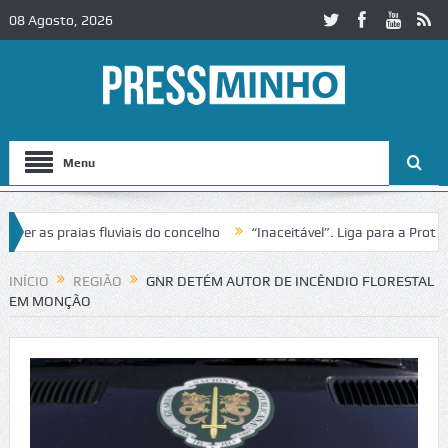
08 Agosto, 2026
Menu
as praias fluviais do concelho
“Inaceitável”. Liga para a Proteção 
ração de trânsito no IC2 em Alcobaça
Igreja do Castelo de Cerveira 
INÍCIO
REGIÃO
GNR DETÉM AUTOR DE INCÊNDIO FLORESTAL
EM MONÇÃO