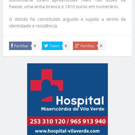
haxixe, uma arma branca e 1810 euros em numerário.
O detido foi constituído arguido e sujeito a termo de
identidade e residência.
Partilhar
Tweet
Partilhar
0
0
0