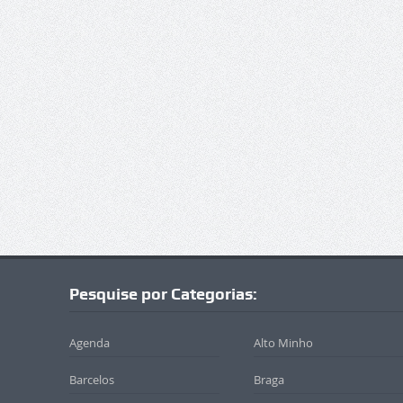
Pesquise por Categorias:
Agenda
Alto Minho
Barcelos
Braga