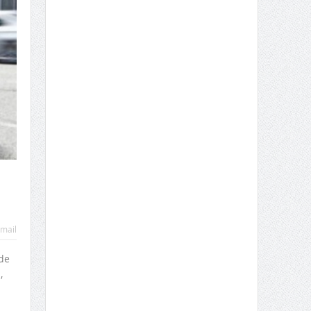
mail
de
,