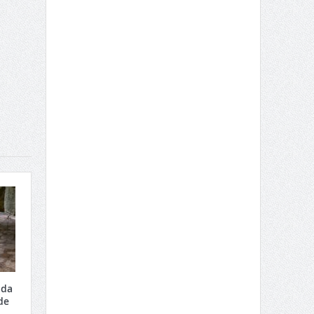
 da
de