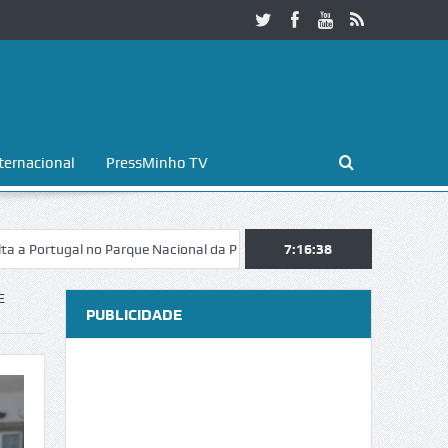
ternacional
PressMinho TV
ugal no Parque Nacional da Peneda-Gerês
Esposende. Galaicofolia atr
7:16:39
E
PUBLICIDADE