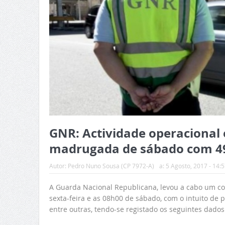
GNR: Actividade operacional e
madrugada de sábado com 49 
Autor:
Pedro Nuno Sousa (CP 7972-A)
a:
5 Agosto, 2017 - 14:5
A Guarda Nacional Republicana, levou a cabo um con
sexta-feira e as 08h00 de sábado, com o intuito de p
entre outras, tendo-se registado os seguintes dados