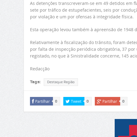
As detenções transcreveram-se em 49 detidos em flag
sete por tráfico de estupefacientes, seis por conduçã
por violação e um por ofensas à integridade física.
Esta operação levou também à apreensão de 1948 d
Relativamente à fiscalização do trânsito, foram dete
por falta de inspecção periódica obrigatória, 37 po
registado, no que à Sinistralidade concerne, 145 acid
Redacção
Tags:
Destaque Região
Partilhar
Tweet
Partilhar
0
0
0