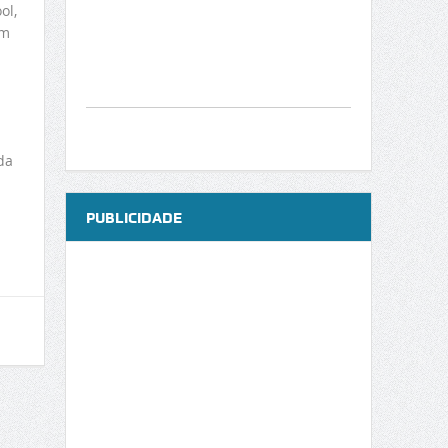
ol,
um
da
PUBLICIDADE