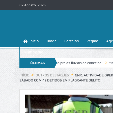
07 Agosto, 2026
Início
Braga
Barcelos
Região
Age
Multimédia
na a conhecer e proteger as praias fluviais do concelho
ÚLTIMAS
“Inaceitável
NOTÍCIAS
INÍCIO
OUTROS DESTAQUES
GNR: ACTIVIDADE OPER
SÁBADO COM 49 DETIDOS EM FLAGRANTE DELITO