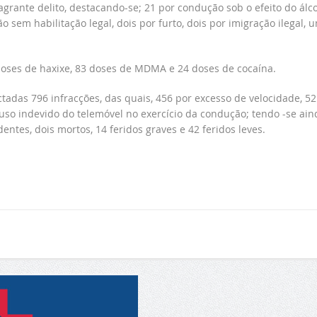
rante delito, destacando-se; 21 por condução sob o efeito do álco
o sem habilitação legal, dois por furto, dois por imigração ilegal, 
oses de haxixe, 83 doses de MDMA e 24 doses de cocaína.
ctadas 796 infracções, das quais, 456 por excesso de velocidade, 52
r uso indevido do telemóvel no exercício da condução; tendo -se ain
entes, dois mortos, 14 feridos graves e 42 feridos leves.