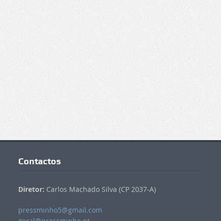
Contactos
Diretor:
Carlos Machado Silva (CP 2037-A)
pressminho5@gmail.com
geral@pressminho.pt