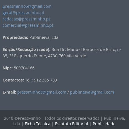
pressminho5@gmail.com
geral@pressminho.pt
redacao@pressminho.pt
comercial@pressminho.pt
Propriedade:
Publineiva, Lda
Edição/Redacção (sede):
Rua Dr. Manuel Barbosa de Brito, nº
35, 3º Esquerdo Frente, 4730-769 Vila Verde
Nipc:
509704166
Contactos:
Tel.: 912 305 709
E-mail:
pressminho5@gmail.com
/
publineiva@gmail.com
2019 ©PressMinho - Todos os direitos reservados | Publineiva,
Lda |
Ficha Técnica
|
Estatuto Editorial
|
Publicidade