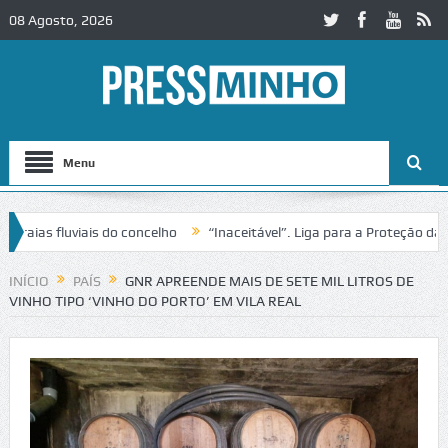
08 Agosto, 2026
Menu
as fluviais do concelho
“Inaceitável”. Liga para a Proteção da Nat
de trânsito no IC2 em Alcobaça
Igreja do Castelo de Cerveira assegu
INÍCIO
PAÍS
GNR APREENDE MAIS DE SETE MIL LITROS DE
VINHO TIPO ‘VINHO DO PORTO’ EM VILA REAL