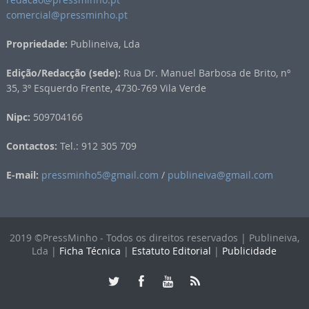
comercial@pressminho.pt
Propriedade:
Publineiva, Lda
Edição/Redacção (sede):
Rua Dr. Manuel Barbosa de Brito, nº
35, 3º Esquerdo Frente, 4730-769 Vila Verde
Nipc:
509704166
Contactos:
Tel.: 912 305 709
E-mail:
pressminho5@gmail.com
/
publineiva@gmail.com
2019 ©PressMinho - Todos os direitos reservados | Publineiva,
Lda |
Ficha Técnica
|
Estatuto Editorial
|
Publicidade