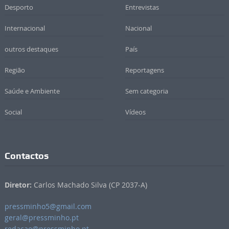
Desporto
Entrevistas
Internacional
Nacional
outros destaques
País
Região
Reportagens
Saúde e Ambiente
Sem categoria
Social
Vídeos
Contactos
Diretor:
Carlos Machado Silva (CP 2037-A)
pressminho5@gmail.com
geral@pressminho.pt
redacao@pressminho.pt