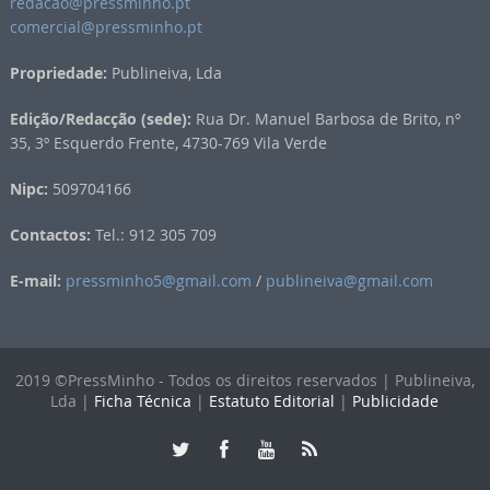
redacao@pressminho.pt
comercial@pressminho.pt
Propriedade:
Publineiva, Lda
Edição/Redacção (sede):
Rua Dr. Manuel Barbosa de Brito, nº
35, 3º Esquerdo Frente, 4730-769 Vila Verde
Nipc:
509704166
Contactos:
Tel.: 912 305 709
E-mail:
pressminho5@gmail.com
/
publineiva@gmail.com
2019 ©PressMinho - Todos os direitos reservados | Publineiva,
Lda |
Ficha Técnica
|
Estatuto Editorial
|
Publicidade