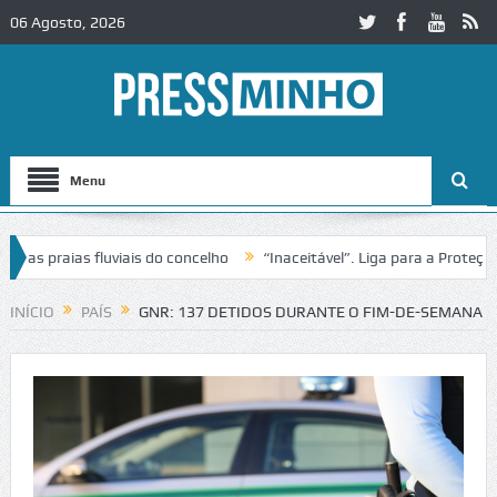
06 Agosto, 2026
Menu
 praias fluviais do concelho
“Inaceitável”. Liga para a Proteção d
ção de trânsito no IC2 em Alcobaça
Igreja do Castelo de Cerveira a
INÍCIO
PAÍS
GNR: 137 DETIDOS DURANTE O FIM-DE-SEMANA