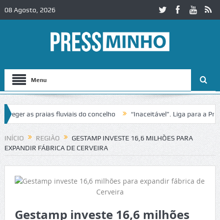
08 Agosto, 2026
Menu
er as praias fluviais do concelho
“Inaceitável”. Liga para a Proteç
operação de trânsito no IC2 em Alcobaça
Igreja do Castelo de Cervei
INÍCIO
REGIÃO
GESTAMP INVESTE 16,6 MILHÕES PARA
EXPANDIR FÁBRICA DE CERVEIRA
Gestamp investe 16,6 milhões