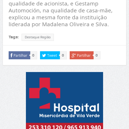
qualidade de acionista, e Gestamp
Automoción, na qualidade de casa-mãe,
explicou a mesma fonte da instituição
liderada por Madalena Oliveira e Silva.
Tags:
Destaque Região
Partilhar
Tweet
Partilhar
0
0
0