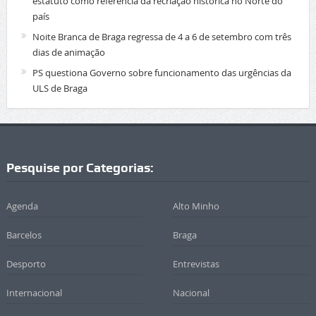
estatuto como referência da recriação histórica no Norte do
país
Noite Branca de Braga regressa de 4 a 6 de setembro com três
dias de animação
PS questiona Governo sobre funcionamento das urgências da
ULS de Braga
Pesquise por Categorias:
Agenda
Alto Minho
Barcelos
Braga
Desporto
Entrevistas
Internacional
Nacional